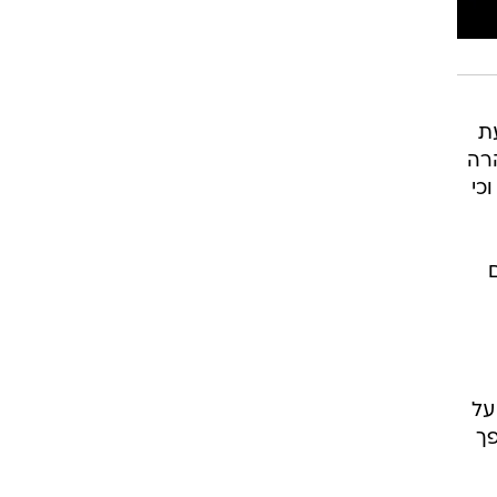
ת
רה
כי
על
פך