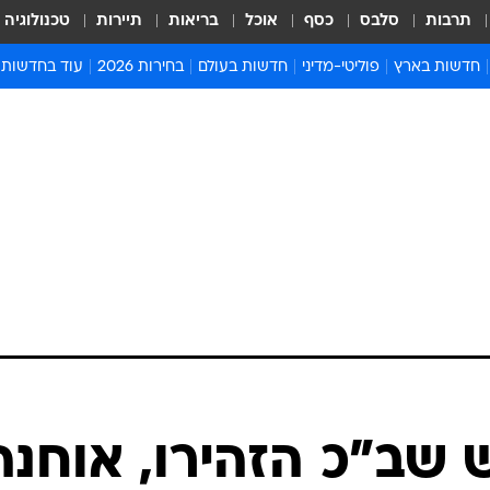
תרבות
סלבס
כסף
אוכל
בריאות
תיירות
טכנולוגיה
חדשות בארץ
פוליטי-מדיני
חדשות בעולם
בחירות 2026
עוד בחדשות
אירועים בארץ
פוליטיקה וממשל
המזרח התיכון
דעות ופרשנויו
חדשות פלילים ומשפט
יחסי חוץ
אירופה
סרי ושלזינגר
חינוך
אמריקה
פרויקטים מיוח
ישראלים בחו"ל
אסיה והפסיפיק
אסור לפספס
בריאות
אפריקה
מדע וסביבה
חברה ורווחה
הנחיות פיקוד 
ארכיון מדורים
זמני כניסת ש
לוח חופשות וח
לוח שנה
חדשות יהדות
שב"כ הזהירו, אוחנה
חדשות המשפ