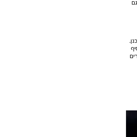
גם
ן.
יף
ים