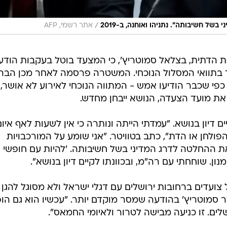
/
של חשיבותה". נתניהו ואוחנה, ב-2019
אתר רשמי, AFP
נות הדתית, בצלאל סמוטריץ', כי המצעד בוטל בעקבות הודע
תוואי המסלול הנוכחי. המשטרה פרסמה לאחר מכן הבה
כפי שכבר הודיעו אמש - המתווה הנוכחי לאירוע לא אושר, ו
את מועד הצעדה, הנושא ייבחן מחדש.
ים דיון בנושא. "עמדתי הייתה ונותרה כי אין לשעות לאף איום
פולחן או הדת", כתב בטוויטר. "אני שומע על המורכבויות
 את ההחלטה לדרג המדיני בשל חשיבותה. 'להיות עם חופשי
ן. שוחחתי עם רה"מ, ובכוונתו לקיים דיון בנושא".
ועדים ברחובות ירושלים עם דגלי ישראל ולא מסוגל להגן 
מר סמוטריץ' בהודעה שמסר מוקדם יותר. "עכשיו הוא גם הו
לים. זו כניעה מבישה לטרור ולאיומי החמאס".