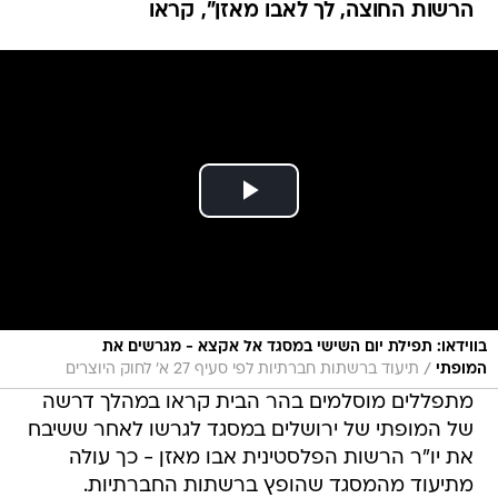
הרשות החוצה, לך לאבו מאזן", קראו
בווידאו: תפילת יום השישי במסגד אל אקצא - מגרשים את
/
המופתי
תיעוד ברשתות חברתיות לפי סעיף 27 א' לחוק היוצרים
מתפללים מוסלמים בהר הבית קראו במהלך דרשה
של המופתי של ירושלים במסגד לגרשו לאחר ששיבח
את יו"ר הרשות הפלסטינית אבו מאזן - כך עולה
מתיעוד מהמסגד שהופץ ברשתות החברתיות.