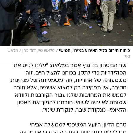
/
כוחות חירום בליל האירוע במירון, חמישי
פלאש 90, דוד כהן / פלאש
90
שר הביטחון בני גנץ אמר במליאה: "עלינו לגייס את
הסולידריות כדי לתקן. בכוחנו להציל חיים. זוהי
משמעותה של אחריות, זוהי משמעותה של מנהיגות.
חקירה, אין תפקידה רק למצוא אשמים, אלא חובה
לממש את המחויבות שלנו עבור הקורבנות ולוודא
שמותם לא יהיה לשווא. חובתנו להפוך את האסון
הלאומי- מנקודת שבר, לנקודת שינוי".
טרם הדיון, היועץ המשפטי לממשלה אביחי
מנדלבליט כתב חוות דעת בה קבע כי אין מניעה