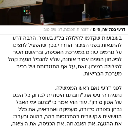
/
דרעי במליאה, היום
דוברות הכנסת, דני שם טוב
בשבועות שקדמו להילולה בל"ג בעומר, הרבה דרעי
להתגאות בפני הציבור החרדי בכך שהפעיל לחצים
על גורמים שונים במערכת האכיפה, ובראשם השר
לביטחון הפנים אמיר אוחנה, שלא להגביל הגעת קהל
להילולה במירון. זאת, על אף התנגדותם של בכירי
מערכת הבריאות.
לפני דרעי נאם ראש הממשלה.
נתניהו הדגיש את "חובתנו היסודית לבדוק כל היבט
של אסון מירון". עוד הוא אמר כי "בתום ימי האבל
נבחן בצורה סדורה, מעמיקה ואחראית, את כלל
הנושאים שקשורים בהתכנסות בהר, בהווה ובעבר:
את ההגעה, את האבטחה, את הכניסה, את היציאה,