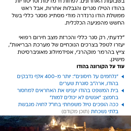
בשבועות האחרונים. לפחות 11 מדינות וטריטוריות
בהודו הטילו סגרים והגבלות אחרות, אבל ראש
ממשלת הודו נרנדרה מודי מסתייג מסגר כללי בשל
החשש מהפגיעה הכלכלית.
"לדעתי, רק סגר כללי והכרזת מצב חירום רפואי
יעזרו לטפל בצרכים הנוכחיים של מערכת הבריאות",
צייץ בהרמר מוקהרג'י, אפידמיולוג מאוניברסיטת
מישיגן.
עוד על הקורונה בהודו
"נלחמים על חיסונים": יותר מ-400 אלף נדבקים
בהודו, ארה"ב סוגרת שערים
בית המשפט בהודו יעניש את האחראים למחסור
בחמצן: "אנשים לא יכולים למות"
ככה הופכים טיול משפחתי בחו"ל לחויה מגבשת
בלתי נשכחת