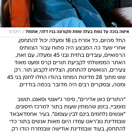
/
אישה בוכה על גופת בעלה שמת מקורונה בניו דלהי, אתמול
רויטרס
החל מהיום, כל אזרח בן 18 ומעלה יכול להתחסן,
אחרי שעד כה המבצע היה פתוח עבור הצוותים
הרפואיים, עובדים בחזית ובני 45 ומעלה. עם זאת,
האתר הממשלתי לקביעת תורים קרס ומעט מאוד
צעירים, הנואשים להתחסן, הצליחו לקבוע תור. רק
שש מתוך 28 מדינות המחוז בהודו החלו לחסן בני 45
ומטה, ובמקרים רבים היה מדובר בכמה בודדים.
"התורים כאן אדירים", סיפר ג'יאנטי וסאנט, תושב
מומביי, בזמן שהמתין שעות בתור למרכז חיסונים.
"אנשים נלחמים בינם לבין עצמם". בעיר אחמדאבאד
שבמדינת גוג'ראט עמדו היום מאות אנשים בתור כדי
להתחסן, בעוד שבמדינת אודישה שבמזרח הודו רק