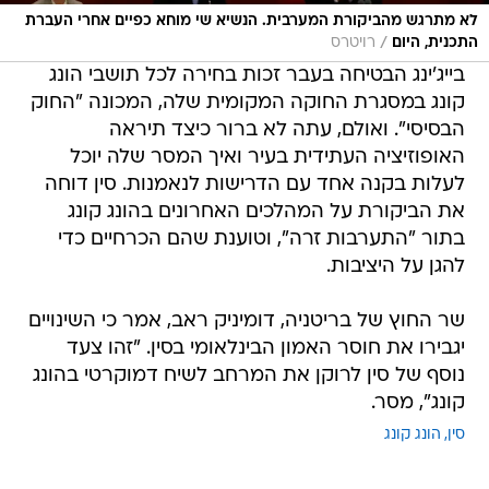
לא מתרגש מהביקורת המערבית. הנשיא שי מוחא כפיים אחרי העברת
/
התכנית, היום
רויטרס
בייג'ינג הבטיחה בעבר זכות בחירה לכל תושבי הונג
קונג במסגרת החוקה המקומית שלה, המכונה "החוק
הבסיסי". ואולם, עתה לא ברור כיצד תיראה
האופוזיציה העתידית בעיר ואיך המסר שלה יוכל
לעלות בקנה אחד עם הדרישות לנאמנות. סין דוחה
את הביקורת על המהלכים האחרונים בהונג קונג
בתור "התערבות זרה", וטוענת שהם הכרחיים כדי
להגן על היציבות.
שר החוץ של בריטניה, דומיניק ראב, אמר כי השינויים
יגבירו את חוסר האמון הבינלאומי בסין. "זהו צעד
נוסף של סין לרוקן את המרחב לשיח דמוקרטי בהונג
קונג", מסר.
סין
הונג קונג