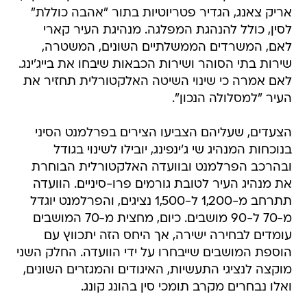
אריק צאנג, הגדיר פטריוטיות בתור "אהבה כוללת"
לסין, כולל להנהגת המפלגה. מנהיגת העיר קארי
לאם, המשרדים הממשלתיים השונים, המשטרה,
שירות בתי הסוהר ושירות הכבאות שיבחו את בייג'ינג.
לאם אמרה כי שינוי השיטה האלקטורלית תחזיר את
העיר "למסלולה הנכון".
הצעדים, שעליהם הצביעו הצירים בפרלמנט הסיני
בנוכחות המנהיג שי ג'ינפינג, יובילו לשינוי בגודל
ובהרכב הפרלמנט ובוועדה האלקטורלית הבוחרת
את מנהיג העיר לטובת גורמים פרו-סיניים. הוועדה
תתרחב מ-1,200 ל-1,500 נציגים, והפרלמנט יוגדל
מ-70 ל-90 מושבים. כיום, מחצית מ-70 המושבים
עומדים לבחירה ישירה, אך היחס הזה יתכווץ עם
הוספת המושבים שייבחרו על ידי הוועדה. החלק השני
מוקצה לנציגי התעשיות, האיגודים והמגזרים השונים,
ואלו נבחרים מקרב תומכי סין בהונג קונג.