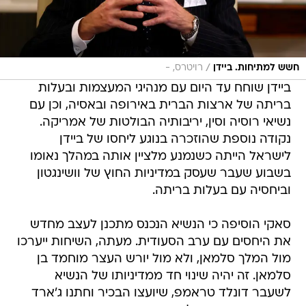
/
חשש למתיחות. ביידן
רויטרס, -
ביידן שוחח עד היום עם מנהיגי המעצמות ובעלות
בריתה של ארצות הברית באירופה ובאסיה, וכן עם
נשיאי רוסיה וסין, יריבותיה הבולטות של אמריקה.
נקודה נוספת שהוזכרה בנוגע ליחסו של ביידן
לישראל הייתה כשנמנע מלציין אותה במהלך נאומו
בשבוע שעבר שעסק במדיניות החוץ של וושינגטון
וביחסיה עם בעלות בריתה.
סאקי הוסיפה כי הנשיא הנכנס מתכנן לעצב מחדש
את היחסים עם ערב הסעודית. מעתה, השיחות ייערכו
מול המלך סלמאן, ולא מול יורש העצר מוחמד בן
סלמאן. זה יהיה שינוי חד ממדיניותו של הנשיא
לשעבר דונלד טראמפ, שיועצו הבכיר וחתנו ג'ארד