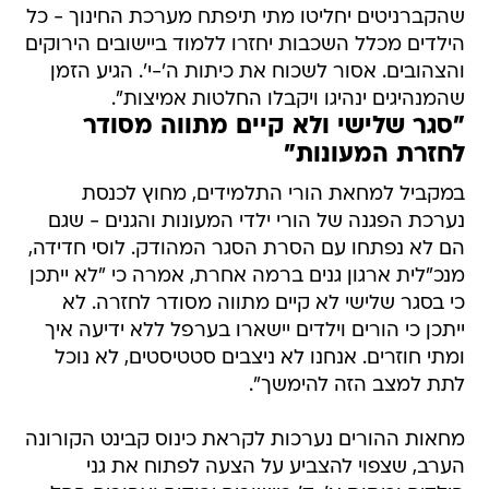
שהקברניטים יחליטו מתי תיפתח מערכת החינוך - כל
הילדים מכלל השכבות יחזרו ללמוד ביישובים הירוקים
והצהובים. אסור לשכוח את כיתות ה'-י'. הגיע הזמן
שהמנהיגים ינהיגו ויקבלו החלטות אמיצות".
"סגר שלישי ולא קיים מתווה מסודר
לחזרת המעונות"
במקביל למחאת הורי התלמידים, מחוץ לכנסת
נערכת הפגנה של הורי ילדי המעונות והגנים - שגם
הם לא נפתחו עם הסרת הסגר המהודק. לוסי חדידה,
מנכ"לית ארגון גנים ברמה אחרת, אמרה כי "לא ייתכן
כי בסגר שלישי לא קיים מתווה מסודר לחזרה. לא
ייתכן כי הורים וילדים יישארו בערפל ללא ידיעה איך
ומתי חוזרים. אנחנו לא ניצבים סטטיסטים, לא נוכל
לתת למצב הזה להימשך".
מחאות ההורים נערכות לקראת כינוס קבינט הקורונה
הערב, שצפוי להצביע על הצעה לפתוח את גני