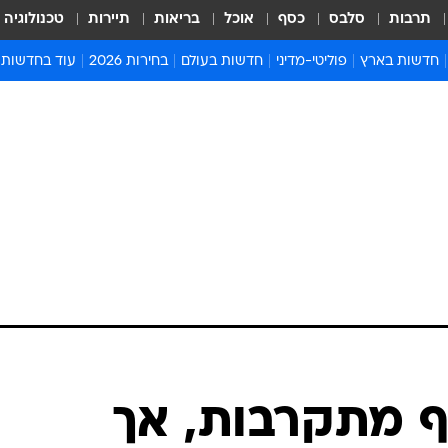
תרבות
סלבס
כסף
אוכל
בריאות
תיירות
טכנולוגיה
חדשות בארץ
פוליטי-מדיני
חדשות בעולם
בחירות 2026
עוד בחדשות
אירועים בארץ
פוליטיקה וממשל
המזרח התיכון
דעות ופרשנויו
חדשות פלילים ומשפט
יחסי חוץ
אירופה
סרי ושלזינגר
חינוך
אמריקה
פרויקטים מיוח
ישראלים בחו"ל
אסיה והפסיפיק
אסור לפספס
בריאות
אפריקה
מדע וסביבה
חברה ורווחה
הנחיות פיקוד 
ארכיון מדורים
זמני כניסת ש
לוח חופשות וח
לוח שנה
חדשות יהדות
ף מתקרבות, אך
חדשות המשפ