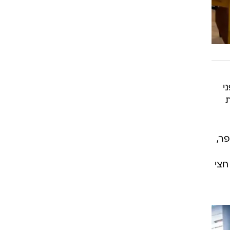
י
ת
ר,
חצי