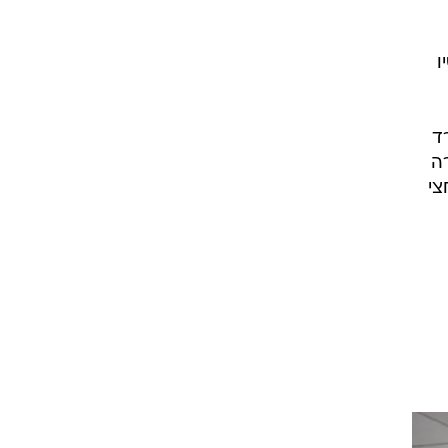
ו
ד
ה
צי