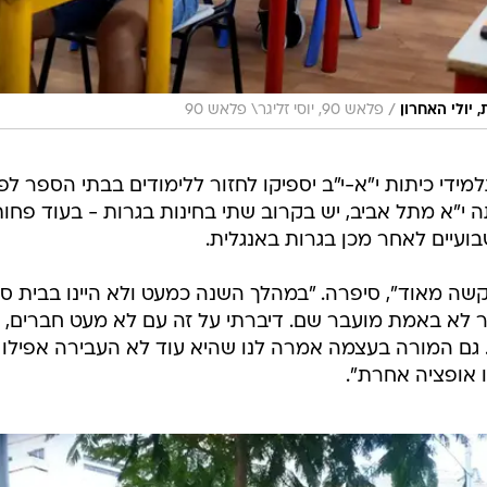
/
 יולי האחרון
פלאש 90, יוסי זליגר\ פלאש 90
י כיתות י"א-י"ב יספיקו לחזור ללימודים בבתי הספר לפנ
תה י"א מתל אביב, יש בקרוב שתי בחינות בגרות - בעוד פחו
בועיים לאחר מכן בגרות באנגלית.
שה מאוד", סיפרה. "במהלך השנה כמעט ולא היינו בבית ספ
 לא באמת מועבר שם. דיברתי על זה עם לא מעט חברים,
גם המורה בעצמה אמרה לנו שהיא עוד לא העבירה אפילו 
ו אופציה אחרת".