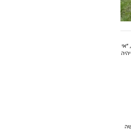
"אי
היה
שה