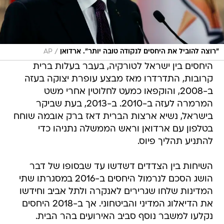
/
"רוצה להוביל את היחסים לנקודה טובה יותר". ארדואן
AP
היחסים בין ישראל לטורקיה, בעבר בעלות ברית
קרובות, התדרדרו מאז מבצע עופרת יצוקה בעזה
ב-2008, והוקפאו כמעט לחלוטין אחרי משט
המרמרה לעזה ב-2010. ב-2013, בעת שביקר
בישראל, נשיא ארצות הברית דאז ברק אובמה שוחח
בטלפון עם ארדואן וראש הממשלה נתניהו כדי
להתניע תהליך פיוס.
השיחות בין הצדדים דשדשו עד שבסופו של דבר
הושג הסכם לנרמול היחסים ב-2016 במסגרתו שתי
המדינות שלחו שגרירים לאנקרה ולתל אביב וחידשו
את הדיאלוג המדיני והביטחוני. אך ב-2018 היחסים
נקלעו למשבר נוסף סביב האירועים בהר הבית.