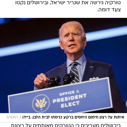
טורקיה גירשה את שגריר ישראל, ובירושלים נקטו
צעד דומה.
/
איתות על רצון חימום היחסים ברקע כניסתו לבית הלבן. ביידן
רויטרס
בירושלים מעריכים כי הטורקים מאותתים על רצונם