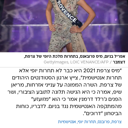
אפריל בניום, מיס פרובאנס, בתחרות מלכת היופי של צרפת,
/
דצמבר
GettyImages, LOIC VENANCE/AFP
"מיס צרפת 2021 היא כבר לא תחרות יופי אלא
תחרות אנטישמית", צייץ ארגון הסטודנטים היהודים
של צרפת. השרה הממונה על ענייני אזרחות, מריאן
שיפ, אמרה כי היא הגישה תלונה לתובע הציבורי, ושר
הפנים ג'רלד דרמנין אמר כי הוא "מזועזע"
מהמתקפה האנטישמית נגד בניום. לדבריו, כוחות
הביטחון "דרוכים".
צרפת
פרובנס
תחרות יופי
אנטישמיות