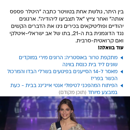
בין היתר, גולשת אחת בטוויטר כתבה "היטלר פספס
אותה" ואחר צייץ "אל תצביעו ליהודיה". ארגונים
יהודיים ופוליטיקאים בכירים גינו את הדברים הקשים
נגד הדוגמנית בת ה-21, בתו של אב ישראלי-איטלקי
ואם קרואטית-סרבית.
עוד בוואלה!
מתקפת טרור באוסטריה: הרוגים מירי במוקדים
שונים ליד בית כנסת בווינה
מאסר ל-14 הסייענים בפיגועים בשרלי הבדו והמרכול
הכשר בפריז
הפיתוח המהפכני לטיפולי אנטי אייג'ינג בבית - כעת
במבצע מיוחד