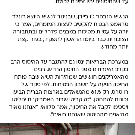
עד שהחיסונים יהיו זמינים לכולם.
הנשיא הנבחר ג'ו ביידן, שבניגוד לנשיא היוצא דונלד
טראמפ הבטיח להקשיב לעצות המומחים, אמר כי
יורה על עטיית מסיכות במבנים פדרליים ובתחבורה
הציבורית כבר ביומו הראשון לתפקיד, בעוד קצת
יותר מחודש.
במערכת הבריאות ינסו גם להתגבר על ההיסוס הרב
בקרב האזרחים מפני החיסון החדש. רבים
מהאמריקנים חוששים שמהירות השיא שבה פותח
החיסון הגיעה על חשבון הבטיחות. לפי סקר של
רויטרס, רק 61% מהנשאלים בארצות הברית הביעו
נכונות להתחסן. "זה קריטי שרוב האמריקנים יחליטו
ויסכימו לקבל את החיסון", אמר סלוואי. "אנחנו מאוד
מודאגים מההיסוס שאנחנו רואים".