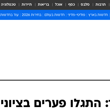
תרבות
סלבס
כסף
אוכל
בריאות
תיירות
טכנולוגיה
חדשות בארץ
פוליטי-מדיני
חדשות בעולם
בחירות 2026
עוד בחדשות
אירועים בארץ
פוליטיקה וממשל
המזרח התיכון
דעות ופרשנויו
חדשות פלילים ומשפט
יחסי חוץ
אירופה
סרי ושלזינגר
חינוך
אמריקה
פרויקטים מיוח
ישראלים בחו"ל
אסיה והפסיפיק
אסור לפספס
בריאות
אפריקה
מדע וסביבה
חברה ורווחה
הנחיות פיקוד 
ארכיון מדורים
זמני כניסת ש
לוח חופשות וח
לוח שנה
חדשות יהדות
 התגלו פערים בציוני
חדשות המשפ