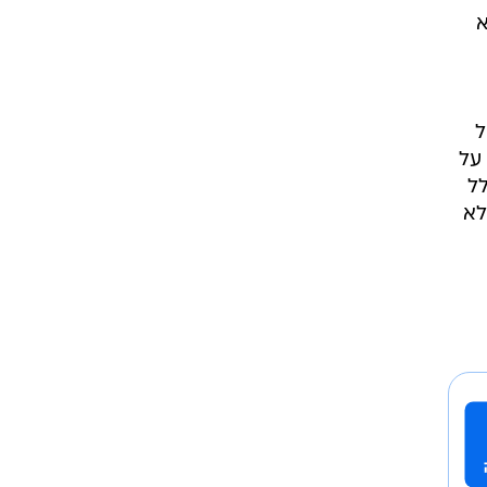
א
ל
על
לל
לא