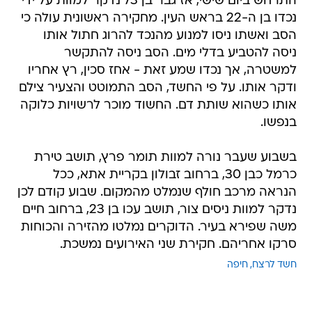
התרחש ביום שישי, אז גבר בן 73 נדקר למוות על ידי
נכדו בן ה-22 בראש העין. מחקירה ראשונית עולה כי
הסב ואשתו ניסו למנוע מהנכד להרוג חתול אותו
ניסה להטביע בדלי מים. הסב ניסה להתקשר
למשטרה, אך נכדו שמע זאת - אחז סכין, רץ אחריו
ודקר אותו. על פי החשד, הסב התמוטט והצעיר צילם
אותו כשהוא שותת דם. החשוד מוכר לרשויות כלוקה
בנפשו.
בשבוע שעבר נורה למוות תומר פרץ, תושב טירת
כרמל כבן 30, ברחוב זבולון בקריית אתא, ככל
הנראה מרכב חולף שנמלט מהמקום. שבוע קודם לכן
נדקר למוות ניסים צור, תושב עכו בן 23, ברחוב חיים
משה שפירא בעיר. הדוקרים נמלטו מהזירה והכוחות
סרקו אחריהם. חקירת שני האירועים נמשכת.
חשד לרצח
חיפה