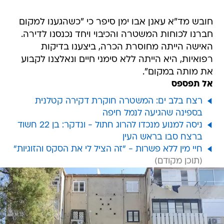
חובש מד"א עאנן אבו ימן סיפר כי "כשהגענו למקום
חברנו לכוחות המשטרה והכיבוי ויחד נכנסנו לדירה.
האישה הייתה מחוסרת הכרה, ביצענו בדיקות
רפואיות, היא הייתה ללא סימני חיים ונאלצנו לקבוע
את מותה במקום".
אל תפספס
רצח בלב ים: המשטרה חוקרת דקירה קטלנית
בספינה שהגיעה לנמל חיפה
ניסה למנוע מנכדו להרוג חתול - ונדקר: בן 22 חשוד
ברצח סבו בראש העין
חיי מין ללא פשרות - "זה הציל לי את הסקס והזוגיות"