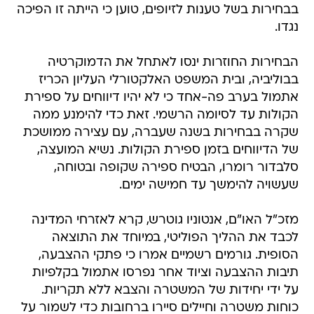
בבחירות בשל טענות לזיופים, טוען כי הייתה זו הפיכה
נגדו.
הבחירות החוזרות ינסו לאתחל את הדמוקרטיה
בבוליביה, ובית המשפט האלקטורלי העליון הכריז
אתמול בערב פה-אחד כי לא יהיו דיווחים על ספירת
הקולות עד לסיומה הרשמי. זאת כדי להימנע ממה
שקרה בבחירות בשנה שעברה, עם עצירה ממושכת
של הדיווחים בזמן ספירת הקולות. נשיא המועצה,
סלבדור רומרו, הבטיח ספירה שקופה ובטוחה,
שעשויה להימשך עד חמישה ימים.
מזכ"ל האו"ם, אנטוניו גוטרש, קרא לאזרחי המדינה
לכבד את ההליך הפוליטי, במיוחד את התוצאה
הסופית. גורמים רשמיים אמרו כי פתקי ההצבעה,
תיבות ההצבעה וציוד אחר נפרסו אתמול בקלפיות
על ידי יחידות של המשטרה והצבא ללא תקריות.
כוחות משטרה וחיילים סיירו ברחובות כדי לשמור על