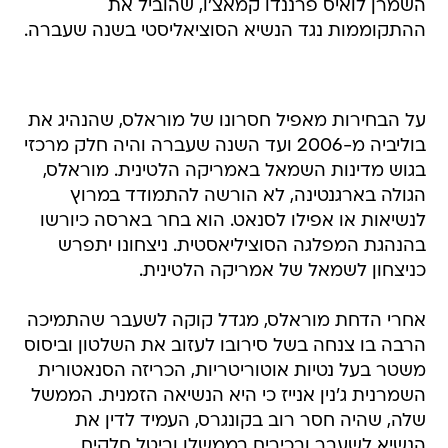
השמרן לואיס פרננדו קמאצ'ו, שהוביל את
ההתקוממות נגד הנשיא הסוציאליסטי בשנה שעברה.
על הבחירות מאפיל חסרונו של מוראלס, שהנהיג את
בוליביה מ-2006 ועד השנה שעברה והיה חלק מרכזי
בגוש מדינות השמאל באמריקה הלטינית. מוראלס,
הגולה בארגנטינה, לא הורשה להתמודד במרוץ
לנשיאות או אפילו לסנאט. הוא בחר בארסה כיורשו
בהנהגת המפלגה הסוציליאסטית. ניצחונו יתפרש
כניצחון לשמאל של אמריקה הלטינית.
אחרי הדחת מוראלס, מגדל קוקה לשעבר שהתמיכה
הרבה בו צנחה בשל סירובו לעזוב את השלטון וביסוס
משטר בעל נטיות אוטוריטריות, הכריזה הסנאטורית
השמרנית ג'נין אנייז כי היא הנשיאה הזמנית. הממשל
שלה, שהיה חסר רוב בקונגרס, העמיד לדין את
הנשיא לשעבר ובכירים בממשלו וביטל חלקים