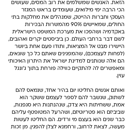
הזאת. האנשים שמשלמים את רוב המסים, שעושים
הכי הרבה ימי מילואים, שעומדים בראש המגזר
העסקי וחברות ההייטק, שמנהלים את מחלקות בתי
החולים, שמאיישים 90% מהמשרות הבכירות
באקדמיה ושהפכו את מערכת המשפט הישראלית
לשם דבר ברחבי העולם. כן ביביסטים יקרים ואהובים,
היישירו מבט אל המציאות, ותודו פעם אחת ביושר
(לפחות לעצמכם), שהמפגינים שאתם כל כך שונאים,
הם אלה שנותנים למדינת ישראל את היתרון האיכותי
ומאפשרים לה להתקיים כווילה פורחת בתוך ג'ונגל
עוין.
ואותם אנשים החליטו יום בהיר אחד, שנמאס להם
לשתוק, שנשבר להם לספר לעצמם ששקר הוא
אמת, ששחיתות היא צדק, שנהנתנות היא סגפנות,
שביביזם הוא פטריוטיזם, ושהרעל המטופטף עליהם
כבר שנים הוא בעצם מי ורדים. הם החליטו לעשות
מעשה, לצאת לרחוב, ורחמנא לצלן להפגין. מן זכות