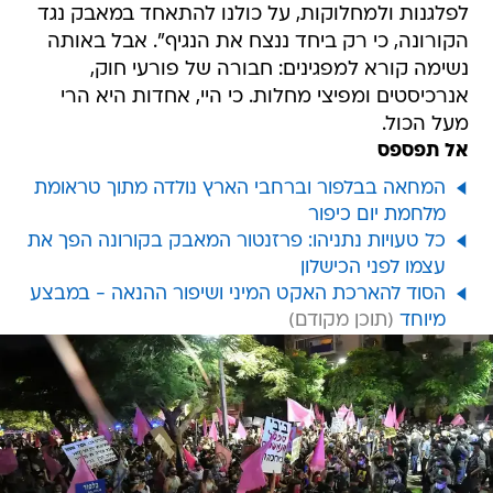
לפלגנות ולמחלוקות, על כולנו להתאחד במאבק נגד
הקורונה, כי רק ביחד ננצח את הנגיף". אבל באותה
נשימה קורא למפגינים: חבורה של פורעי חוק,
אנרכיסטים ומפיצי מחלות. כי היי, אחדות היא הרי
מעל הכול.
אל תפספס
המחאה בבלפור וברחבי הארץ נולדה מתוך טראומת
מלחמת יום כיפור
כל טעויות נתניהו: פרזנטור המאבק בקורונה הפך את
עצמו לפני הכישלון
הסוד להארכת האקט המיני ושיפור ההנאה - במבצע
מיוחד