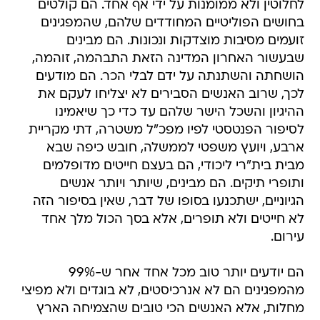
לחלוטין ולא ממומנות על ידי אף אחד. הם קולטים
בחושים הפוליטיים המחודדים שלהם, שהמפגינים
זועמים מסיבות מוצדקות ונכונות. הם מבינים
שבעשור האחרון המדינה הזאת התבהמה, זוהמה,
הושחתה והשתנתה על ידם לבלי הכר. הם מודעים
לכך, שרוב האנשים הסבירים לא יצליחו לעקם את
ההיגיון והשכל הישר שלהם עד כדי כך שיאמינו
לסיפור הפנטסטי לפיו מפכ"ל משטרה, דתי מקריית
ארבע, ויועץ משפטי לממשלה, חובש כיפה שבא
מבית בית"רי ליכודי, הם בעצם חייטים מדופלמים
ותופרי תיקים. הם מבינים, שיותר ויותר אנשים
הגיוניים, ישתכנעו בסופו של דבר, שאין בסיפור הזה
לא חייטים ולא תופרים, אלא בסך הכול מלך אחד
עירום.
הם יודעים יותר טוב מכל אחד אחר ש-99%
מהמפגינים הם לא אנרכיסטים, לא בוגדים ולא מפיצי
מחלות, אלא האנשים הכי טובים שהצמיחה הארץ