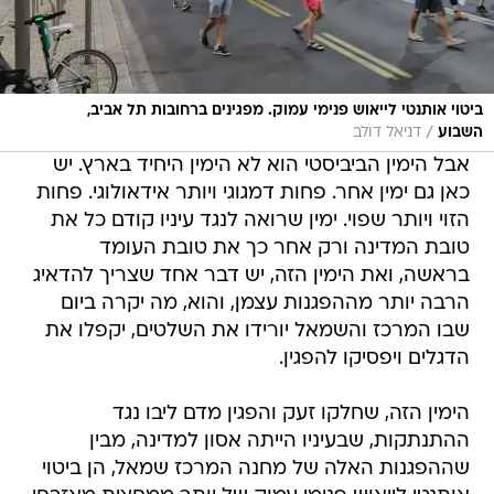
ביטוי אותנטי לייאוש פנימי עמוק. מפגינים ברחובות תל אביב,
/
השבוע
דניאל דולב
אבל הימין הביביסטי הוא לא הימין היחיד בארץ. יש
כאן גם ימין אחר. פחות דמגוגי ויותר אידאולוגי. פחות
הזוי ויותר שפוי. ימין שרואה לנגד עיניו קודם כל את
טובת המדינה ורק אחר כך את טובת העומד
בראשה, ואת הימין הזה, יש דבר אחד שצריך להדאיג
הרבה יותר מההפגנות עצמן, והוא, מה יקרה ביום
שבו המרכז והשמאל יורידו את השלטים, יקפלו את
הדגלים ויפסיקו להפגין.
הימין הזה, שחלקו זעק והפגין מדם ליבו נגד
ההתנתקות, שבעיניו הייתה אסון למדינה, מבין
שההפגנות האלה של מחנה המרכז שמאל, הן ביטוי