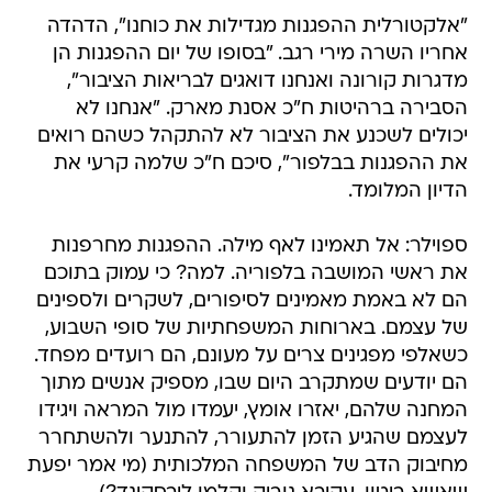
"אלקטורלית ההפגנות מגדילות את כוחנו", הדהדה
אחריו השרה מירי רגב. "בסופו של יום ההפגנות הן
מדגרות קורונה ואנחנו דואגים לבריאות הציבור",
הסבירה ברהיטות ח"כ אסנת מארק. "אנחנו לא
יכולים לשכנע את הציבור לא להתקהל כשהם רואים
את ההפגנות בבלפור", סיכם ח"כ שלמה קרעי את
הדיון המלומד.
ספוילר: אל תאמינו לאף מילה. ההפגנות מחרפנות
את ראשי המושבה בלפוריה. למה? כי עמוק בתוכם
הם לא באמת מאמינים לסיפורים, לשקרים ולספינים
של עצמם. בארוחות המשפחתיות של סופי השבוע,
כשאלפי מפגינים צרים על מעונם, הם רועדים מפחד.
הם יודעים שמתקרב היום שבו, מספיק אנשים מתוך
המחנה שלהם, יאזרו אומץ, יעמדו מול המראה ויגידו
לעצמם שהגיע הזמן להתעורר, להתנער ולהשתחרר
מחיבוק הדב של המשפחה המלכותית (מי אמר יפעת