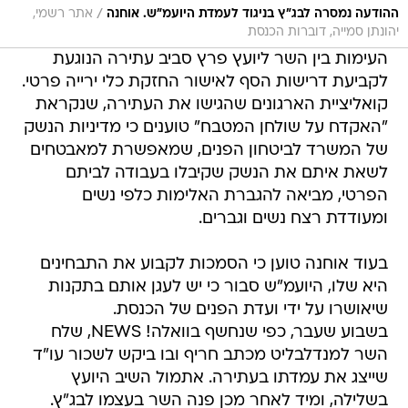
/
ההודעה נמסרה לבג"ץ בניגוד לעמדת היועמ"ש. אוחנה
אתר רשמי,
יהונתן סמייה, דוברות הכנסת
העימות בין השר ליועץ פרץ סביב עתירה הנוגעת
לקביעת דרישות הסף לאישור החזקת כלי ירייה פרטי.
קואליציית הארגונים שהגישו את העתירה, שנקראת
"האקדח על שולחן המטבח" טוענים כי מדיניות הנשק
של המשרד לביטחון הפנים, שמאפשרת למאבטחים
לשאת איתם את הנשק שקיבלו בעבודה לביתם
הפרטי, מביאה להגברת האלימות כלפי נשים
ומעודדת רצח נשים וגברים.
בעוד אוחנה טוען כי הסמכות לקבוע את התבחינים
היא שלו, היועמ"ש סבור כי יש לעגן אותם בתקנות
שיאושרו על ידי ועדת הפנים של הכנסת.
בשבוע שעבר, כפי שנחשף בוואלה! NEWS, שלח
השר למנדלבליט מכתב חריף ובו ביקש לשכור עו"ד
שייצג את עמדתו בעתירה. אתמול השיב היועץ
בשלילה, ומיד לאחר מכן פנה השר בעצמו לבג"ץ.