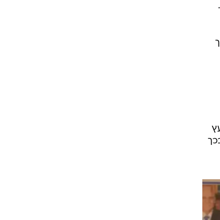
ך
ץ
כך