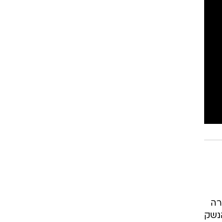
רה
נשק