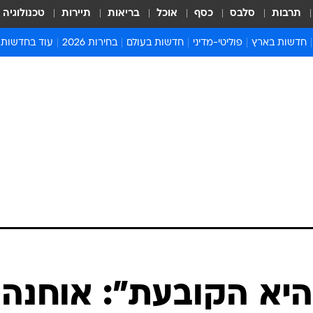
תרבות
סלבס
כסף
אוכל
בריאות
תיירות
טכנולוגיה
חדשות בארץ
פוליטי-מדיני
חדשות בעולם
בחירות 2026
עוד בחדשות
אירועים בארץ
פוליטיקה וממשל
המזרח התיכון
דעות ופרשנויו
חדשות פלילים ומשפט
יחסי חוץ
אירופה
סרי ושלזינגר
חינוך
אמריקה
פרויקטים מיוח
ישראלים בחו"ל
אסיה והפסיפיק
אסור לפספס
בריאות
אפריקה
מדע וסביבה
חברה ורווחה
הנחיות פיקוד 
ארכיון מדורים
זמני כניסת ש
לוח חופשות וח
לוח שנה
חדשות יהדות
יא הקובעת": אוחנה
חדשות המשפ