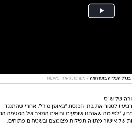
/
 בגלל העלייה בתחלואה
מערכת וואלה! NEWS
ורה של ש"ס
ביעי) לסגור את בתי הכנסת "באופן מידי", אחרי שהתנגד
ריו, "לפי מה שאנחנו שומעים ורואים המצב של המגיפה הגי
ות של אישור מתווה תפילות מצומצם ובשטחים פתוחים.
י את כל בתי הכנסיות ובתי מדרשות. להתפלל וללמוד רק במ
ת קודמים שהיו מגיפות, גדולי ישראל עשו את זה. חובה קד
 בתי הכנסת, אם אפשר, יש להתפלל במרחב הפתוח עם מסיכו
ות. זה אמור גם לגבי יום כיפור".
צעתו של פרויקטור הקורונה, פרופ' רוני גמזו, לסגור את בת
דבריו, "בלאו הכי הציבור לא יציית לכך" הרב יוסף אמר בשי
בית הכנסת ביום כיפור. במקום זאת, צריך להשקיע ולהסביר
כה ולשמור מרחק".