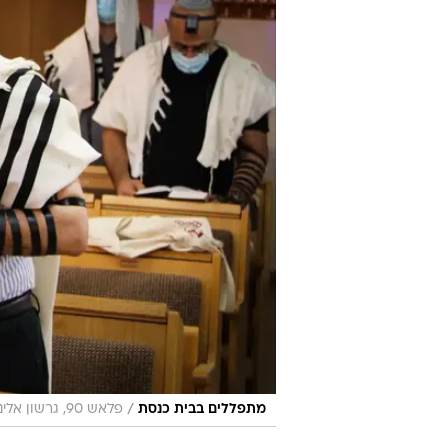
/
מתפללים בבית כנסת
פלאש 90, גרשון אלינסון
דרעי הוסיף כי יחד עם זאת, "נפעל 
תפילה במקומות פתוחים. ‏בשאר ימי
נתפלל כולנו במרחב הציבורי. בתקופת
ברור שדין ההפגנות כדין התפילות". 
בסגירת בתי הכנסת עוד קודם יום כיפו
גם חבר הכנסת בצלאל סמוטריץ' (ימינ
בתי הכנסת ומתפללים באוויר הפתוח"
ביום כיפור. בלי שום קשר או השוואה
קשה וזה כואב. זר לא יבין עד כמה.