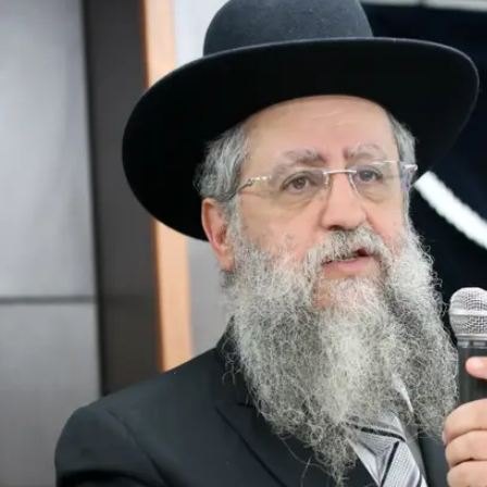
/
דוד יוסף
פלאש 90, דוד כהן, פלאש 90
ן הבוקר על ידי יו"ר המפלגה השר אריה דרעי במצב התחלו
רונה ו"ביקש להשמיע לציבור קריאה רבנית חשובה לפני
השר דרעי כתב הבוקר בטוויטר כי בתי הכנסיות יישארו פתו
ורק לאחר מכן יהיה ניתן לסגור אותם בתנאי שגם יוגבלו
פתוחים ביום הכיפורים, היום הקדוש בשנה", כתב דרעי. "בתי