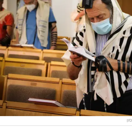
להכשרת מקומות תפילה רבים במרחב הציבורי, כדי לאפשר
 הסגר, כשמשרד הבריאות ימנע התקהלויות במקומות סגורים
 הסגר, מי שירצה להפגין, יעשה זאת סמוך לביתו. חייב להי
עם זאת, סביר להניח כי בעקבות הסגר הכללי הצפוי, דרעי י
ר.
ה) אמר כי "הציבור הדתי צריך להוביל ולא להגרר: סוגרים
. בהודעה שפרסם סמוטריץ' בפסייבוק הוא כתב כי "כן, גם
 לציבור או התקהלות אחרת. פשוט כי זה מה שהשם ציווה. ז
 אבל זה בדיוק המבחן של עובד השם באמת".