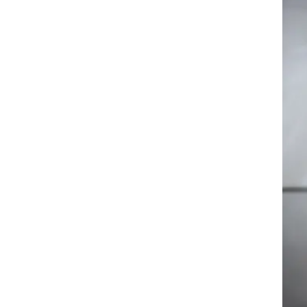
אה
חים