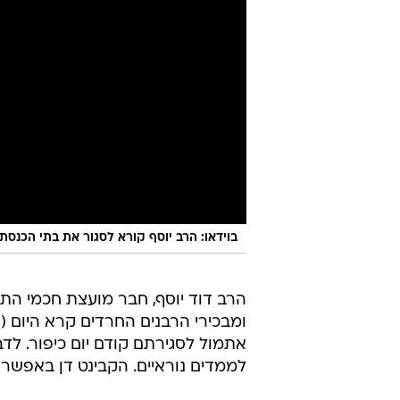
בוידאו: הרב יוסף קורא לסגור את בתי הכנסת
הרב דוד יוסף, חבר מועצת חכמי הת
ומבכירי הרבנים החרדים קרא היום (ר
אתמול לסגירתם קודם יום כיפור. לדב
לממדים נוראיים. הקבינט דן באפשר
הרב הוסיף כי "יש לסגור באופן מיד
הפתוח, כבר היו דברים מעולם. בדורו
על כולנו לסגור באופן מידי את כל
ושמירת מרחק, אם לא - להתפלל ביחיד
אתמול
אמר לתלמידיו הרב יוסף
כי ה
הכנסת ביום כיפור, "אינה מעשית", ול
כי "יהודי דתי לא מסוגל שלא ללכת ל
חשיבות שמירת הכללים - ללבוש מסי