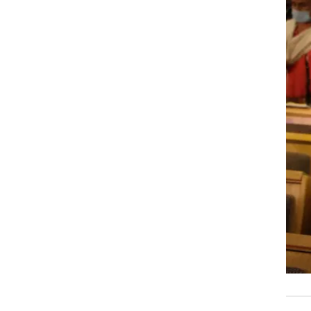
,
ות
תמוך
 את
ה