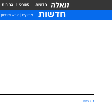
חדשות
ספורט
בחירות
חדשות
מבזקים
צבא וביטחון
חדשות
חבר מועצת ח
יש לסגור מיד
יקי אדמקר
עודכן לאחרונה: 23.9.2020 / 12:10
הרב דוד יוסף, שהתנגד אתמול לס
שומעים ורואים המצב של המגיפה
אישור מתווה תפילות מצומצם ו