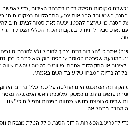
קורונה המתכנס היום החלטה על סגר כללי נרחב והידוק
 סגירת ענפים נרחבים במשק. מלשכת ראש הממשלה נמסר
ות שרים מצומצם בנושא מתווה הפגנות ותפילות כי "אנו
ה החדה בתחלואה".
ינט הקורונה יתכנס בשעה 14:00 כדי להכריע באפשרות הידוק הסגר, כולל הטלת מגבלות נ
. פורום השרים נועד אתמול במשך כשמונה שעות, במהלכן 
סוגיית התפילות והמחאות ברחבי הארץ.