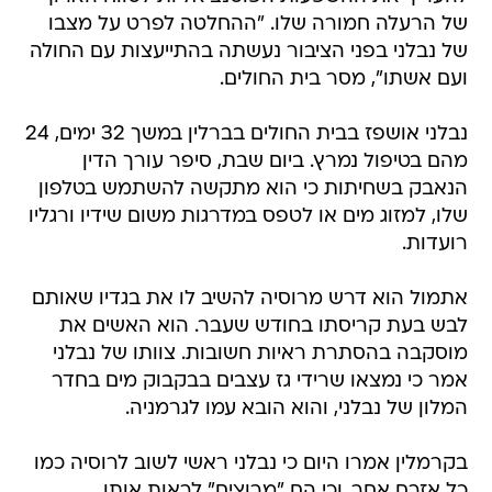
של הרעלה חמורה שלו. "ההחלטה לפרט על מצבו
של נבלני בפני הציבור נעשתה בהתייעצות עם החולה
ועם אשתו", מסר בית החולים.
נבלני אושפז בבית החולים בברלין במשך 32 ימים, 24
מהם בטיפול נמרץ. ביום שבת, סיפר עורך הדין
הנאבק בשחיתות כי הוא מתקשה להשתמש בטלפון
שלו, למזוג מים או לטפס במדרגות משום שידיו ורגליו
רועדות.
אתמול הוא דרש מרוסיה להשיב לו את בגדיו שאותם
לבש בעת קריסתו בחודש שעבר. הוא האשים את
מוסקבה בהסתרת ראיות חשובות. צוותו של נבלני
אמר כי נמצאו שרידי גז עצבים בבקבוק מים בחדר
המלון של נבלני, והוא הובא עמו לגרמניה.
בקרמלין אמרו היום כי נבלני ראשי לשוב לרוסיה כמו
כל אזרח אחר, וכי הם "מרוצים" לראות אותו