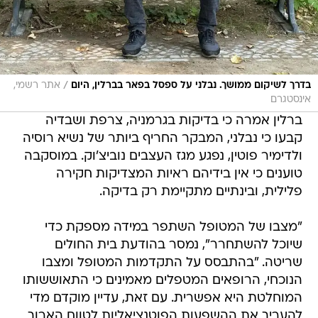
/
בדרך לשיקום ממושך. נבלני על ספסל בפאר בברלין, היום
אתר רשמי,
אינסטגרם
ברלין אמרה כי בדיקות בגרמניה, צרפת ושבדיה
קבעו כי נבלני, המבקר החריף ביותר של נשיא רוסיה
ולדימיר פוטין, נפגע מגז העצבים נוביצ'וק. במוסקבה
טוענים כי אין בידיהם ראיות המצדיקות חקירה
פלילית, ובינתיים מתקיימת רק בדיקה.
"מצבו של המטופל השתפר במידה מספקת כדי
שיוכל להשתחרר", נמסר בהודעת בית החולים
שריטה. "בהתבסס על התקדמות המטופל ומצבו
הנוכחי, הרופאים המטפלים מאמינים כי התאוששותו
המוחלטת היא אפשרית. עם זאת, עדיין מוקדם מדי
להעריך את ההשפעות הפוטנציאליות לטווח הארוך