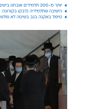
הבחורים בישיבה שאינם חולים יכולי
מדי יום, באופן שמעלה חשש כי הנגי
הורים לתלמידים הסביר כי הישיבה 
להידבק. "רק צריך לבדוק את המחיר ה
הרוחניים הם גדולים מאוד", אמר.
אל תפספס
יותר מ-200 תלמידים אובחנו בישיבה בבני ברק, בהם גם הרב שנטען כי אסר להיבדק
הישיבה שתלמידיה נדבקו בקורונה: 
טיפול באקנה בגב בשיטה לא פולשנית