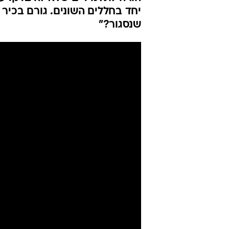
את חולי הקור
התלמידים
יקי אדמקר
10.9.2020 / 19:27
בגל הראשון היו בישיבת בית מת
הורה לתלמידים שלא להיבדק. עתה
יחד בחללים השונים. גורם בכיר 
שנסגור?"