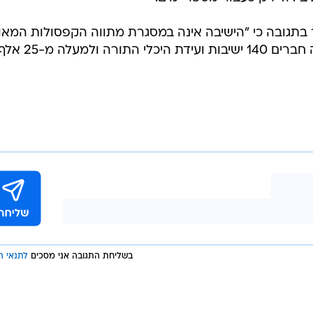
טה לערב את החולים עם שאינם חולים נבעה מרצון להמנע
תה לסגור את הישיבה", סיפר. "השאלה מה עדיף - שילמדו 
שיו היינו במתווה של קפסולות, זה קרס, לא עבד אז החלטנו
".
לאחר שמספר החולים הגיע בה לשיא חסר תקדים. בישיבה ה
-300 חולים, ולפחות 270 מהם חלו במקביל. בישיבה הכחישו אז דיווחים על כך שראש
מידיו לא להיבדק בקורונה, וטענו כי כלל הבחורים נבדקו
 בידוד רק כעבור מספר ימים.
בתגובה כי "הישיבה אינה במסגרת מתווה הקפסולות המא
ולא פעלה על פיו בשום שלב. במתווה חברים 140 ישיבות ועידת היכלי התורה ולמעלה מ-