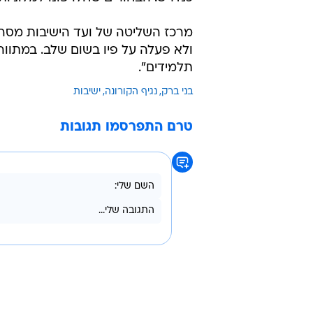
הגורם הסביר באותן שיחות כי ההחל
מסגירת הישיבה. "האפשרות שלנו היי
שצריך או שנסגור?". לדבריו, "עד עכ
להפסיק עם זה. הכל בתחום הסבירות
בגל הראשון הישיבה עלתה לכותרות 
יותר מ
הישיבה, הרב ברוך ויסבקר, הורה לתל
כנדרש. הבחורים שחלו פונו למלוניות
מרכז השליטה של ועד הישיבות מסר 
תלמידים".
בני ברק
נגיף הקורונה
ישיבות
טרם התפרסמו תגובות