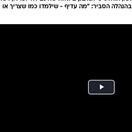
ונה עם שאר
המייל האדום
תיהו מאות חולים, ועלו דיווחים על כך שהעומד ברא
, הוחלט כי הנדבקים ואלה שאינם לא יופרדו, וישה
בהנהלה הסביר: "מה עדיף - שילמדו כמו שצריך או