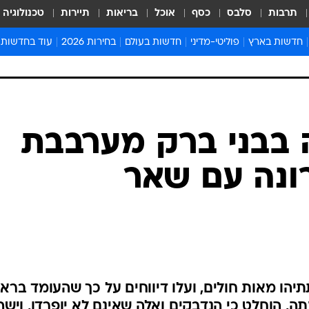
תרבות
סלבס
כסף
אוכל
בריאות
תיירות
טכנולוגיה
חדשות בארץ
פוליטי-מדיני
חדשות בעולם
בחירות 2026
עוד בחדשות
אירועים בארץ
פוליטיקה וממשל
המזרח התיכון
דעות ופרשנויו
חדשות פלילים ומשפט
יחסי חוץ
אירופה
סרי ושלזינגר
חינוך
אמריקה
פרויקטים מיוח
ישראלים בחו"ל
אסיה והפסיפיק
אסור לפספס
בריאות
אפריקה
מדע וסביבה
חברה ורווחה
הנחיות פיקוד 
ארכיון מדורים
זמני כניסת ש
לוח חופשות וח
לוח שנה
חדשות יהדות
 בבני ברק מערבבת
חדשות המשפ