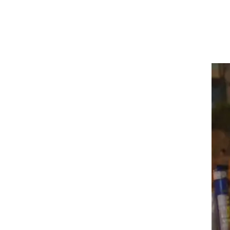
בה
עם
ם