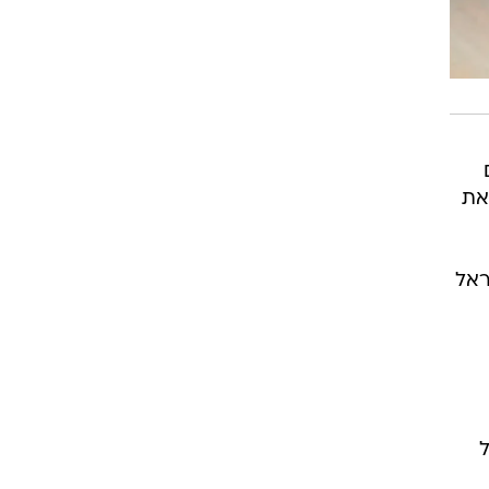
טראמפ הגדיר את
ראל
ל