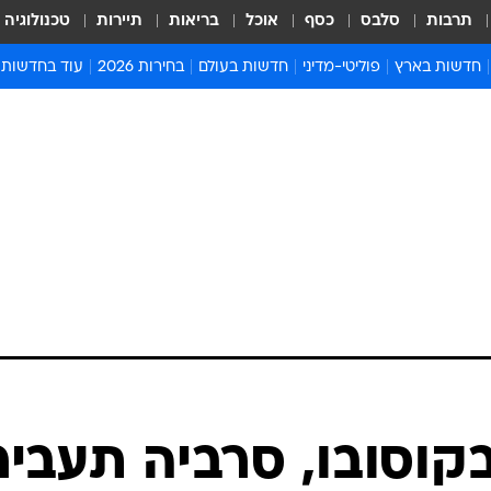
תרבות
סלבס
כסף
אוכל
בריאות
תיירות
טכנולוגיה
חדשות בארץ
פוליטי-מדיני
חדשות בעולם
בחירות 2026
עוד בחדשות
אירועים בארץ
פוליטיקה וממשל
המזרח התיכון
דעות ופרשנויו
חדשות פלילים ומשפט
יחסי חוץ
אירופה
סרי ושלזינגר
חינוך
אמריקה
פרויקטים מיוח
ישראלים בחו"ל
אסיה והפסיפיק
אסור לפספס
בריאות
אפריקה
מדע וסביבה
חברה ורווחה
הנחיות פיקוד 
ארכיון מדורים
זמני כניסת ש
לוח חופשות וח
לוח שנה
חדשות יהדות
קוסובו, סרביה תעביר
חדשות המשפ