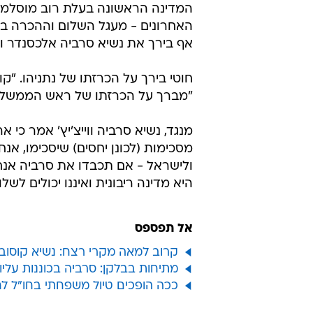
המדינה הראשונה בעלת רוב מוסלמי 
האחרונים - מעגל השלום וההכרה ביש
אף בירך את נשיא סרביה אלכסנדר וו
חוטי בירך על הכרזתו של נתניהו. "ק
"מברך על הכרזתו של ראש הממשלה 
מנגד, נשיא סרביה ווייצ'יץ' אמר כי
מסכימות (לכונן יחסים) שיסכימו, אנ
ולישראל - אם תכבדו את סרביה אנחנ
היא מדינה ריבונית ואיננו יכולים לש
אל תפספס
קרוב למאה מקרי רצח: נשיא קוסובו
מתיחות בבלקן: סרביה בכוננות עלי
ככה הופכים טיול משפחתי בחו"ל ל