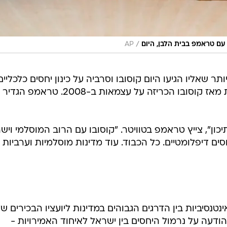
/
 עם טראמפ בבית הלבן, היום
AP
 שאליו הגיעו היום קוסובו וסרביה על כינון יחסים כלכליים
ביניהן, אחרי יותר מעשור של מתיחות מאז קוסובו הכריזה על עצמאות ב-2008. 
יכון", צייץ טראמפ בטוויטר. "קוסובו עם הרוב המוסלמי ויש
ים דיפלומטיים. כל הכבוד. עוד מדינות מוסלמיות וערביות
טנסיביות בין הדרגים הגבוהים במדינות ליועציו הבכירים ש
עה על נרמול היחסים בין ישראל לאיחוד האמירויות -