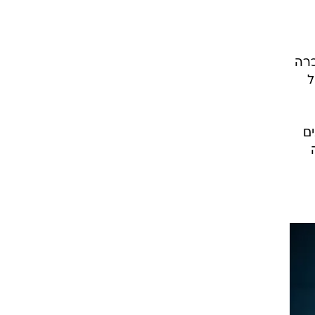
כרה
ל
ם