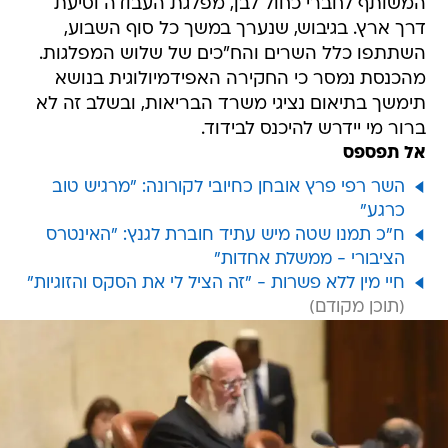
המשותף לחברי כחול לבן, מפלגת העבודה וסיעת
דרך ארץ. בגיבוש, שנערך במשך כל סוף השבוע,
השתתפו כלל השרים והח"כים של שלוש המפלגות.
מהכנסת נמסר כי החקירה האפידמיולוגית בנושא
תימשך בתיאום נציגי משרד הבריאות, ובשלב זה לא
ברור מי יידרש להיכנס לבידוד.
אל תפספס
השר רפי פרץ אובחן כחיובי לקורונה: "מרגיש טוב
כרגע"
ח"כ תמנו שטה מיש עתיד חוברת לגנץ: "האינטרס
הציבורי - ממשלת אחדות"
חיי מין ללא פשרות - "זה הציל לי את הסקס והזוגיות"