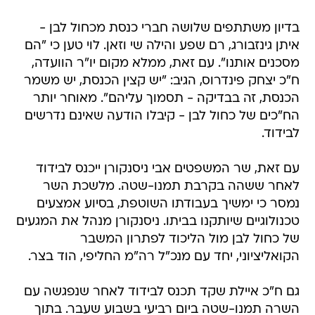
בדיון משתתפים שלושה חברי כנסת מכחול לבן -
איתן גינזבורג, רם שפע והילה שי וזאן. לוי טען כי "הם
מסכנים אותנו". עם זאת, ממלא מקום יו"ר הוועדה,
ח"כ יצחק פינדרוס, הגיב: "יש קצין הכנסת, יש משמר
הכנסת, זה בבדיקה - תסמוך עליהם". מאוחר יותר
הח"כים של כחול לבן - קיבלו הודעה שאינם נדרשים
לבידוד.
עם זאת, שר המשפטים אבי ניסנקורן ייכנס לבידוד
לאחר ששהה בקרבת תמנו-שטה. מלשכת השר
נמסר כי ימשיך בעבודתו השוטפת, בסיוע אמצעים
טכנולוגיים שיותקנו בביתו. ניסנקורן מנהל את המגעים
של כחול לבן מול הליכוד לפתרון המשבר
הקואליציוני, יחד עם מנכ"ל רה"מ החליפי, הוד בצר.
גם ח"כ איילת שקד תכנס לבידוד לאחר שנפגשה עם
השרה תמנו-שטה ביום רביעי בשבוע שעבר. בתוך