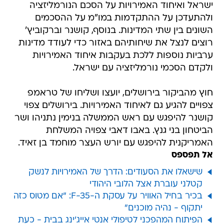
ישראל ואיחוד האמירויות על הסכם הנורמליזציה
ולהתעדכן על ההתקדמות במו"מ על ההסכמים
השונים בין שתי המדינות. בנוסף, קושנר וברקוביץ'
רוצים לנצל את שיחותיהם באזור כדי לעודד מדינות
ערביות נוספות ללכת בעקבות איחוד האמירויות
ולקדם הסכמי נורמליזציה עם ישראל.
חוץ מהביקור בירושלים, יועצו ושליחו של טראמפ
צפויים להגיע גם לאיחוד האמירויות. בירושלים צפוי
קושנר להיפגש עם ראש הממשלה בנימין נתניהו ושר
הביטחון בני גנץ. באבו דאבי צפויה המשלחת
האמריקנית להיפגש עם יורש העצר מוחמד בן זאיד.
אל תפספס
שישאלו את הסעודים: הדרך של האמירויות לנשק
קטלני עוברת אצל הלובי היהודי
בכיר בחיל האוויר על עסקת ה-F-35: "אם מטוס כזה
יתקוף - נהיה מוכנים"
הפיתוח המהפכני לטיפולי אנטי אייג'ינג בבית - כעת