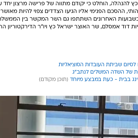
 כץ להנהלה, הוחלט כי יקודם מתווה של פרישה מרצון יחד ע
ותי, ההסכם הפנימי אליו הגיעו הצדדים צפוי להיות מאושר
 בשבועות האחרונים השתתפו גם השר המקשר בין הממשלה
ת דוד אמסלם, שר האוצר ישראל כץ ויו"ר הדירקטוריון הר
לסיום שביתת העובדות הסוציאליות
ית של השדה המשלים לנתב"ג
'ינג בבית - כעת במבצע מיוחד