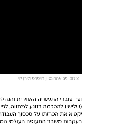
צילום: ניב אהרונסון, רויטרס ולירן לוי
ועד עובדי התעשייה האווירית והנהלת
יקפיא את הכרזתו על סכסוך העבודה
בעקבות משבר התעופה העולמי המת