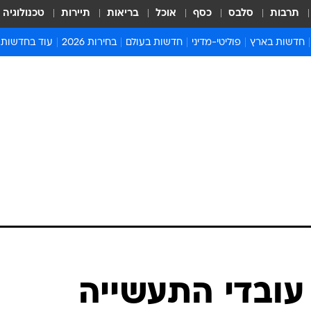
תרבות
סלבס
כסף
אוכל
בריאות
תיירות
טכנולוגיה
חדשות בארץ
פוליטי-מדיני
חדשות בעולם
בחירות 2026
עוד בחדשות
אירועים בארץ
פוליטיקה וממשל
המזרח התיכון
דעות ופרשנויו
חדשות פלילים ומשפט
יחסי חוץ
אירופה
סרי ושלזינגר
חינוך
אמריקה
פרויקטים מיוח
ישראלים בחו"ל
אסיה והפסיפיק
אסור לפספס
בריאות
אפריקה
מדע וסביבה
חברה ורווחה
הנחיות פיקוד 
ארכיון מדורים
זמני כניסת ש
לוח חופשות וח
לוח שנה
חדשות יהדות
סתמן: 900 עובדי התעשייה
חדשות המשפ