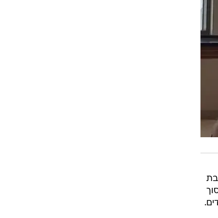
בת
כסוך
ים.