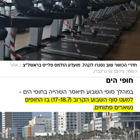
/
חדרי הכושר שוב נסגרו לקהל. מועדון הולמס פלייס בראשל"צ
אתר
רשמי, צילום: שי גרינברג
חופי הים
במהלך סופי השבוע תיאסר השהייה בחופי הים -
למעט סוף השבוע הקרוב (17-18.7) בו החופים
נשארים פתוחים.