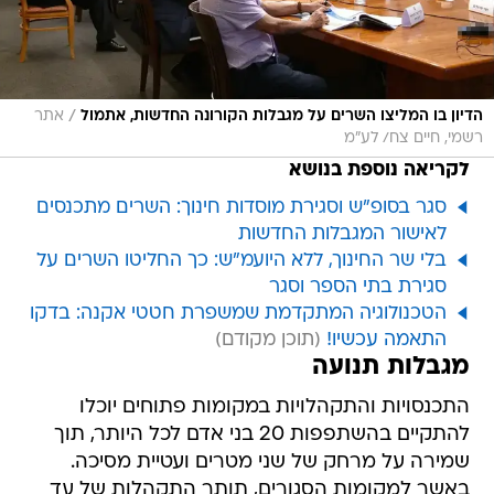
/
הדיון בו המליצו השרים על מגבלות הקורונה החדשות, אתמול
אתר
רשמי, חיים צח/ לע"מ
לקריאה נוספת בנושא
סגר בסופ"ש וסגירת מוסדות חינוך: השרים מתכנסים
לאישור המגבלות החדשות
בלי שר החינוך, ללא היועמ"ש: כך החליטו השרים על
סגירת בתי הספר וסגר
הטכנולוגיה המתקדמת שמשפרת חטטי אקנה: בדקו
התאמה עכשיו!
מגבלות תנועה
התכנסויות והתקהלויות במקומות פתוחים יוכלו
להתקיים בהשתפפות 20 בני אדם לכל היותר, תוך
שמירה על מרחק של שני מטרים ועטיית מסיכה.
באשר למקומות הסגורים, תותר התקהלות של עד