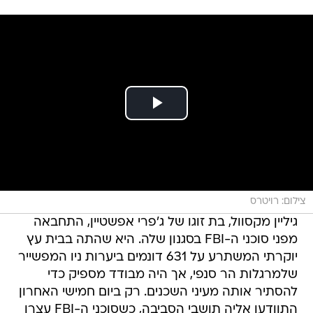
צילום: רויטרס
גיליין מקסוול, בת זוגו של ג'פרי אפשטיין, התחבאה
מפני סוכני ה-FBI בסגנון שלה. היא שהתה בבית עץ
יוקרתי המשתרע על 631 דונמים ביערות ניו המפשייר
שלמרגלות הר סנפי, אך היה מבודד מספיק כדי
להסתיר אותה מעיני השכנים. רק ביום חמישי האחרון
התוודעו אליה תושבי הסביבה, כשסוכני ה-FBI עצרו