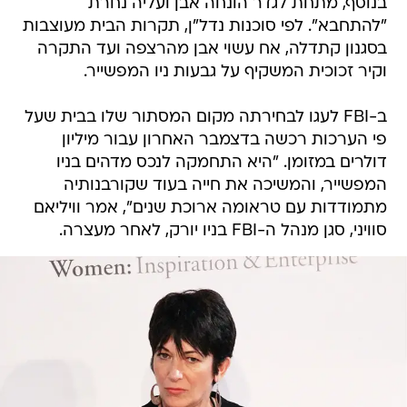
בנוסף, מתחת לגדר הונחה אבן ועליה נחרת
"להתחבא". לפי סוכנות נדל"ן, תקרות הבית מעוצבות
בסגנון קתדלה, אח עשוי אבן מהרצפה ועד התקרה
וקיר זכוכית המשקיף על גבעות ניו המפשייר.
ב-FBI לעגו לבחירתה מקום המסתור שלו בבית שעל
פי הערכות רכשה בדצמבר האחרון עבור מיליון
דולרים במזומן. "היא התחמקה לנכס מדהים בניו
המפשייר, והמשיכה את חייה בעוד שקורבנותיה
מתמודדות עם טראומה ארוכת שנים", אמר וויליאם
סוויני, סגן מנהל ה-FBI בניו יורק, לאחר מעצרה.