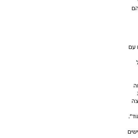
 הם
 עם
ה
צה
ד".
שים