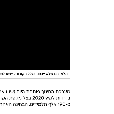
תלמידים שלא ייבחנו בגלל הקורונה ייגשו למו
מערכת החינוך פותחת היום (שני) את
בגרויות לקיץ 2020 ב
כ-190 אלף תלמידים. הבחינה האחרונה תתקיים ב-27 ביולי - מועד ב' במתמטיקה.