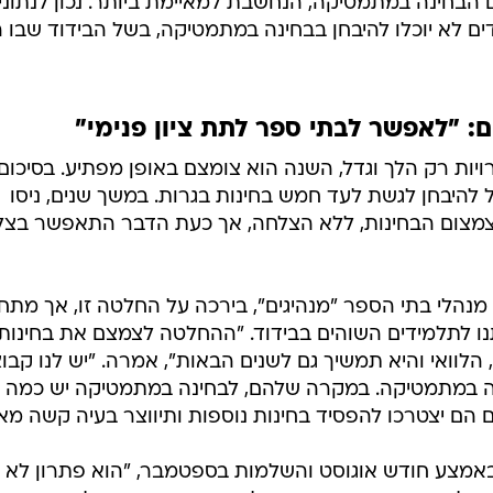
ם הבחינה במתמטיקה, הנחשבת למאיימת ביותר. נכון לנתוני
הנוכחיים, כ-3,000 תלמידים לא יוכלו להיבחן בבחינה במתמטיקה, בשל הבידוד שבו
: "לאפשר לבתי ספר לתת ציון פנימי"
יות רק הלך וגדל, השנה הוא צומצם באופן מפתיע. בסיכום
 להיבחן לגשת לעד חמש בחינות בגרות. במשך שנים, ניסו
לצמצום הבחינות, ללא הצלחה, אך כעת הדבר התאפשר בצל
ן מנהלי בתי הספר "מנהיגים", בירכה על החלטה זו, אך מתח
נו לתלמידים השוהים בבידוד. "ההחלטה לצמצם את בחינות
הלוואי והיא תמשיך גם לשנים הבאות", אמרה. "יש לנו קבו
 במתמטיקה. במקרה שלהם, לבחינה במתמטיקה יש כמה
ם הם יצטרכו להפסיד בחינות נוספות ותיווצר בעיה קשה מאו
 באמצע חודש אוגוסט והשלמות בספטמבר, "הוא פתרון לא י