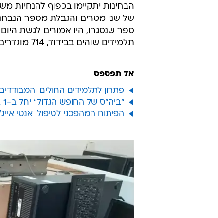
הבחינות יתקיימו בכפוף להנחיות מ
תלמידים שוהים בבידוד, 714 מוגדרים כחולים ו-215 בתי ספר סגורים מחשש להתפשטות הנגיף.
אל תפספס
פתרון לתלמידים החולים והמבודדים: 
"ביה"ס של החופש הגדול" יחל ב-1 ביולי; המדינה תישא בהוצאות הימים הראשונים
הפיתוח המהפכני לטיפולי אנטי אייג