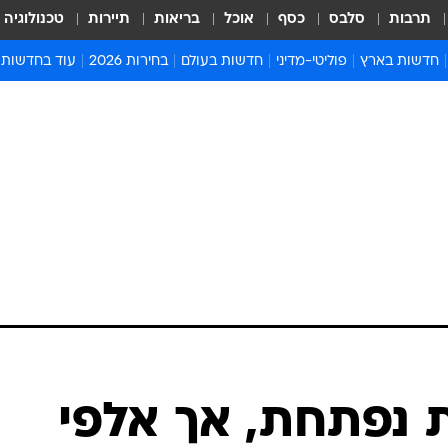
תרבות
סלבס
כסף
אוכל
בריאות
תיירות
טכנולוגיה
חדשות בארץ
פוליטי-מדיני
חדשות בעולם
בחירות 2026
עוד בחדשות
אירועים בארץ
פוליטיקה וממשל
המזרח התיכון
דעות ופרשנויו
חדשות פלילים ומשפט
יחסי חוץ
אירופה
סרי ושלזינגר
חינוך
אמריקה
פרויקטים מיוח
ישראלים בחו"ל
אסיה והפסיפיק
אסור לפספס
בריאות
אפריקה
מדע וסביבה
חברה ורווחה
הנחיות פיקוד 
ארכיון מדורים
זמני כניסת ש
לוח חופשות וח
לוח שנה
חדשות יהדות
ת נפתחת, אך אלפי
חדשות המשפ