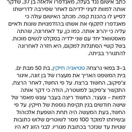
כתב אישום נגד בעלה, מאנדפרו אלאזה בן 37, שדקר
אותה למוות לעיני ילדיהם לאחר שסירבה לדרישתו
לסייע לו בהכנת קפה. מכתב האישום עולה כי
מאנדפרו לתקוף את אשתו בהזדמנויות שונות ולאיים
עליה כי יהרוג אותה. כמו כן, עד לאחרונה, שהתה
מאסטוואל יחד עם שני ילדיה במקלט לנשים מוכות.
בשל קשיי הסתגלות למקום, היא חזרה לאחרונה
להתגורר בביתה.
ב-3 במאי נרצחה
טטיאניה חייקין
, בת 50 מבת ים.
בית המשפט האריך את מעצרו של בן זוגה, איגור
צ'פיקוב, החשוד ברצח. על פי החשד, לאחר הרצח,
התקשר צ'פיקוב למשטרה, הודה כי דקר אותה
למוות - ונעצר. החשוד ריצה בעבר עונש מאסר של
שישה חודשים בגין תקיפת נוספת של חייקין. על פי
החשד, בעת המעשה היה תחת השפעת אלכוהול
ובשיחתו למוקד 100 מסר לשוטרים שלוש כתובות
שגויות עד שנזכר בכתובת מגוריו. לבני הזוג לא היו