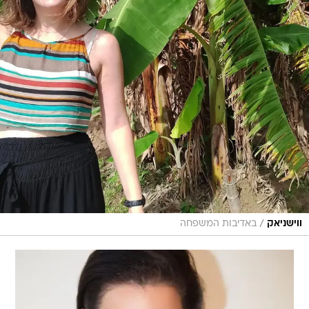
/
ווישניאק
באדיבות המשפחה