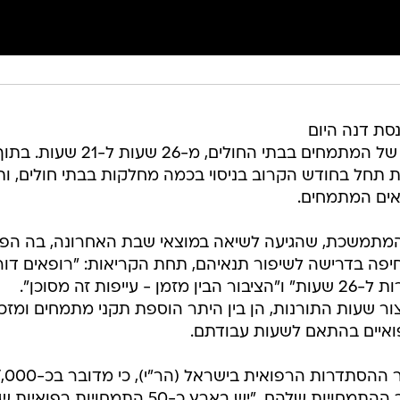
סת דנה היום
(שני) בסוגיית קיצור שעות המשמרת של המתמחים בבתי החולים, מ-26 שע
 תחל בחודש הקרוב בניסוי בכמה מחלקות בבתי חולים, ות
אים המתמחים.
מתמשכת, שהגיעה לשיאה במוצאי שבת האחרונה, בה הפגי
יפה בדרישה לשיפור תנאיהם, תחת הקריאות: "רופאים דור
קיצור תורנויות", "לא חוזרים ולא חוזרות ל-26 שעות" ו"הציבור הבין מזמן - עייפות זה מסוכן".
ר שעות התורנות, הן בין היתר הוספת תקני מתמחים ומזכי
פואיים בהתאם לשעות עבודתם.
במהלך הדיון, אמר פרופ' ציון חגי, יו"ר ההסתדרות הרפואית בישראל (הר"י), כי 
מתמחים בארץ, והר"י תומכת בקיצור ההתמחויות שלהם. "יש בארץ כ-50 התמחויות