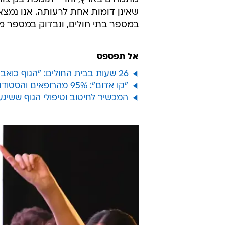
שאינן דומות אחת לרעותה. אנו נמצאי
במספר בתי חולים, ונבדוק במספר מחלקות - התמ
אל תפספס
26 שעות בבית החולים: "הגוף כואב והמוח לא מרפה - האם טיפלתי נכון?"
"קו אדום": 95% מהרופאים והסטודנטים בעד קיצור התורנויות
המכשיר לחיטוב וטיפולי הגוף ששיג