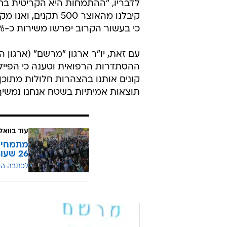
לדבריו, "ההתמחות היא הקריטית בח
קיבלנו מהאוצר 500 
כי בעשור הקרוב יפרשו משירות כ-50% מרפאי ישראל, ועלול להיווצר מחסור של כ-4,000 רופאים.
עם זאת, יו"ר ארגון "מרשם" (ארגון 
ההסתדרות הרפואית וטענה כי הפיילו
קונים אותנו בהצהרות חלולות מתוכן 
תוצאות אמיתיות בשטח אנחנו נמשיך
עוד בוואל
מתמחים 
26 שעות"
לכתבה ה