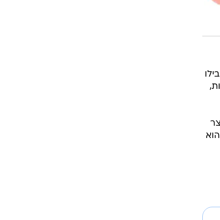
בילו
נויות,
צר
הוא