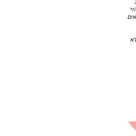
היר
לא