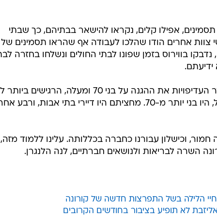
תסמינים, אפילו קלים, נקראו להישאר בבתיהם, כך שבתי
י צוות אחרים הודו שהלכו לעבודה אף שהראו תסמינים של
 נדבקו בווירוס בזמן שפונו לבתי החולים ונשלחו בחזרה לבת
ידיעתם.
שבדיה אמרה שהיא שמה בראש סדר העדיפויות את ההגנה על בני 70 ומעלה, הרגישים 
אך 90% מהמתים, נכון ל-28 באפריל, היו בני יותר מ-70. מחציתם היו דיירי בתי אבות, ורבע אח
 חמור, וכישלון עבורנו כחברה בכללותה. עלינו ללמוד מזה,
ונה השרה לבריאות ולנושאים חברתיים, לנה הלנגרן.
 חיי הלילה בשל התפרצות חדשה של קורונה
ליזבת לא תופיע בציבור בחודשים הקרובים