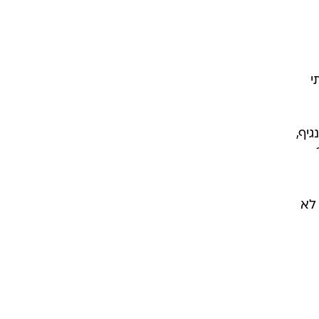
י
ביותר לנגיף,
ר
 לא