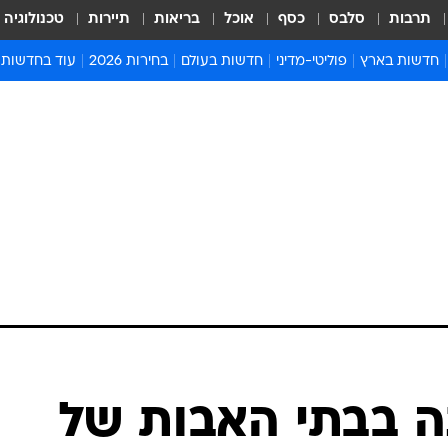
תרבות
סלבס
כסף
אוכל
בריאות
תיירות
טכנולוגיה
חדשות בארץ
פוליטי-מדיני
חדשות בעולם
בחירות 2026
עוד בחדשות
אירועים בארץ
פוליטיקה וממשל
המזרח התיכון
דעות ופרשנויו
חדשות פלילים ומשפט
יחסי חוץ
אירופה
סרי ושלזינגר
חינוך
אמריקה
פרויקטים מיוח
ישראלים בחו"ל
אסיה והפסיפיק
אסור לפספס
בריאות
אפריקה
מדע וסביבה
חברה ורווחה
הנחיות פיקוד 
ארכיון מדורים
זמני כניסת ש
לוח חופשות וח
לוח שנה
חדשות יהדות
ה בבתי האבות של
חדשות המשפ