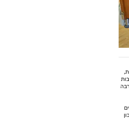
,
בות
רבה
ם
ון