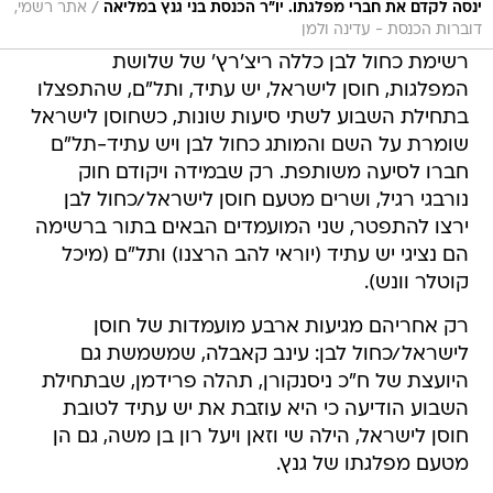
רשימת כחול לבן כללה ריצ'רץ' של שלושת
המפלגות, חוסן לישראל, יש עתיד, ותל"ם, שהתפצלו
בתחילת השבוע לשתי סיעות שונות, כשחוסן לישראל
שומרת על השם והמותג כחול לבן ויש עתיד-תל"ם
חברו לסיעה משותפת. רק שבמידה ויקודם חוק
נורבגי רגיל, ושרים מטעם חוסן לישראל/כחול לבן
ירצו להתפטר, שני המועמדים הבאים בתור ברשימה
הם נציגי יש עתיד (יוראי להב הרצנו) ותל"ם (מיכל
קוטלר וונש).
רק אחריהם מגיעות ארבע מועמדות של חוסן
לישראל/כחול לבן: עינב קאבלה, שמשמשת גם
היועצת של ח"כ ניסנקורן, תהלה פרידמן, שבתחילת
השבוע הודיעה כי היא עוזבת את יש עתיד לטובת
חוסן לישראל, הילה שי וזאן ויעל רון בן משה, גם הן
מטעם מפלגתו של גנץ.
לכן, בכחול לבן בוחנים את האפשרות לחוקק חוק
נורבגי "מדלג" על בסיס מפלגתי, שיאפשר להכניס