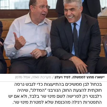
/
יישארו מחוץ לממשלה. לפיד ויעלון
מערכת וואלה, אמיל סלמן
בכחול לבן ממשיכים בהתייעצות כדי לגבש גרסה
חוקתית להצעת החוק הנורבגי "המדלג", שיהיה
רלבנטי רק לפרישה לשם מינוי שר בלבד, ולא אם יש
התפטרות רגילה מהכנסת שלא למטרת מינוי שר.
לפי המתווה הנידון כעת בין הליכוד וכחול לבן,