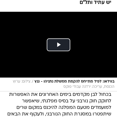
/
בווידאו: לפיד מתייחס להקמת ממשלת נתניהו - גנץ
צילום: ערוץ
הכנסת, עריכה: ירדנה עבודי פוקס
בכחול לבן מקדמים בימים האחרונים את האפשרות
לחוקק חוק נורבגי על בסיס מפלגתי, שיאפשר
למועמדים מטעם המפלגה להיכנס במקום שרים
שיתפטרו במסגרת החוק הנורבגי, ולעקוף את הבאים
בתור ברשימה, שהם מטעם יש עתיד ותל"ם. לוואלה!
NEWS נודע כי ח"כ אבי ניסנקורן (חוסן לישראל) קיים