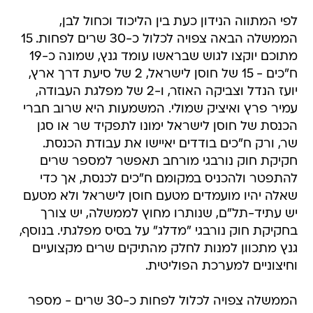
הממשלה הבאה צפויה לכלול כ-30 שרים לפחות. 15
מתוכם יוקצו לגוש שבראשו עומד גנץ, שמונה כ-19
ח"כים - 15 של חוסן לישראל, 2 של סיעת דרך ארץ,
יועז הנדל וצביקה האוזר, ו-2 של מפלגת העבודה,
עמיר פרץ ואיציק שמולי. המשמעות היא שרוב חברי
הכנסת של חוסן לישראל ימונו לתפקיד שר או סגן
שר, ורק ח"כים בודדים יאיישו את עבודת הכנסת.
חקיקת חוק נורבגי מורחב תאפשר למספר שרים
להתפטר ולהכניס במקומם ח"כים לכנסת, אך כדי
שאלה יהיו מועמדים מטעם חוסן לישראל ולא מטעם
יש עתיד-תל"ם, שנותרו מחוץ לממשלה, יש צורך
בחקיקת חוק נורבגי "מדלג" על בסיס מפלגתי. בנוסף,
גנץ מתכוון למנות לחלק מהתיקים שרים מקצועיים
וחיצוניים למערכת הפוליטית.
הממשלה צפויה לכלול לפחות כ-30 שרים - מספר
השרים הגדול ביותר בממשלה מאז 2009, והגדלה
משמעותית לעומת הממשלה הנוכחית שמונה כ-24