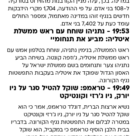
במדינה. בכך, עלה מניין הקורבנות מהווירוס בטורקיה
ל-108 בני אדם. על פי ההודעה, 1,704 מקרי הידבקות
חדשים בנגיף זוהו במדינה מאתמול, ומספר החולים
עומד כעת על 7,402 בני אדם.
19:53 - נתניהו שוחח עם ראש ממשלת
איטליה: מביע את תנחומיי
ראש הממשלה, בנימין נתניהו, שוחח בטלפון אמש עם
ראש ממשלת איטליה, ג'וזפה קונטה. בשיחה הביע
נתניהו צער ותנחומים בשם ממשלת ישראל על
האסון הגדול שפוקד את איטליה בעקבות התפשטות
נגיף הקורונה.
19:49 - טראמפ: שוקל להטיל סגר על ניו
יורק, ניו ג'רזי וקונטיקט
נשיא ארצות הברית, דונלד טראמפ, אמר כי הוא
שוקל להטיל סגר על ניו יורק, ניו ג'רזי וקונטיקט
במטרה לבלום את התפשטות נגיף הקורונה. בדבריו
בבית הלבן הוסיף טראמפ כי במקביל, הוא שוקל