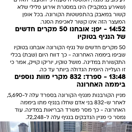
לעיכובים. מנגד, המשטרה טענה כי המעצר האלים
(שאירע במקביל) הינו במסגרת אירוע פלילי שלא
קשור במאבק בהתפשטות הקורונה. בכל אופן
המעצר הזה אינו קשור לאכיפת הסגר.
14:52 - יפן: אובחנו 50 מקרים חדשים
של הנגיף בטוקיו
50 מקרים חדשים של נגיף הקורונה אובחנו בטוקיו
שביפו ביממה האחרונה - כך דווח היום (שבת) בכלי
התקשורת במדינה. מושל טוקיו, יוריקו קוייק, אמר כי
זו העלייה היומית הגדולה ביותר עד כה.
13:48 - ספרד: 832 מקרי מוות נוספים
ביממה האחרונה
מניין הקורבנות מנגיף הקורונה בספרד עלה ל-5,690,
לאחר ש-832 בני אדם שחלו בנגיף מתו ביממה
האחרונה - כך מסר משרד הבריאות במדינה. עוד
נמסר כי מניין הנדבקים בנגיף עלה ל-72,248.