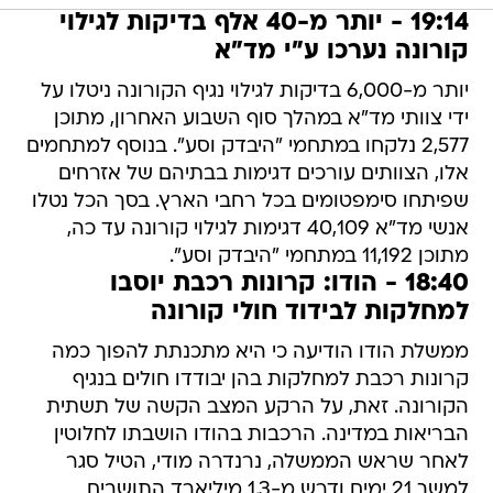
19:14 - יותר מ-40 אלף בדיקות לגילוי
קורונה נערכו ע"י מד"א
יותר מ-6,000 בדיקות לגילוי נגיף הקורונה ניטלו על
ידי צוותי מד"א במהלך סוף השבוע האחרון, מתוכן
2,577 נלקחו במתחמי "היבדק וסע". בנוסף למתחמים
אלו, הצוותים עורכים דגימות בבתיהם של אזרחים
שפיתחו סימפטומים בכל רחבי הארץ. בסך הכל נטלו
אנשי מד"א 40,109 דגימות לגילוי קורונה עד כה,
מתוכן 11,192 במתחמי "היבדק וסע".
18:40 - הודו: קרונות רכבת יוסבו
למחלקות לבידוד חולי קורונה
ממשלת הודו הודיעה כי היא מתכנתת להפוך כמה
קרונות רכבת למחלקות בהן יבודדו חולים בנגיף
הקורונה. זאת, על הרקע המצב הקשה של תשתית
הבריאות במדינה. הרכבות בהודו הושבתו לחלוטין
לאחר שראש הממשלה, נרנדרה מודי, הטיל סגר
למשך 21 ימים ודרש מ-1.3 מיליארד התושבים