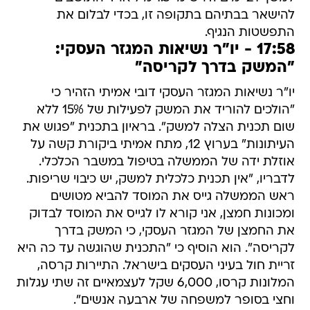
להישאר בבתיהם בתקופה זו, בכדי לבלום את
התפשטות הנגיף.
17:58 - יו"ר נשיאות המגזר העסקי:
"המשק בדרך לקריסה"
יו"ר נשיאות המגזר העסקי דובי אמיתי הזהיר כי
"הולכים להוריד את המשק לפעילות של 15% ללא
שום תכנית הצלה למשק". בראיון בתכנית "פגוש את
העיתונות" בערוץ 12, מתח אמיתי ביקורת קשה על
אוזלת ידה של הממשלה בטיפול במשבר הכלכלי.
לדבריו, "אין תכנית כלכלית למשק, יש כיבוי שריפות.
ראש הממשלה גייס את המוסד להביא מטושים
ומכונות חמצן, אני קורא לו לגייס את המוסד לבדוק
את החמצן של המגזר העסקי, כי המשק בדרך
לקריסה". הוא הוסיף כי "התכנית שהוגשה עד כה היא
זריית חול בעיני העסקים בישראל. התיירות קרסה,
המלונות קרסו, 6,000 שקל לעצמאיים זה שתי עגלות
וחצי בסופר למשפחה של ארבעה אנשים".