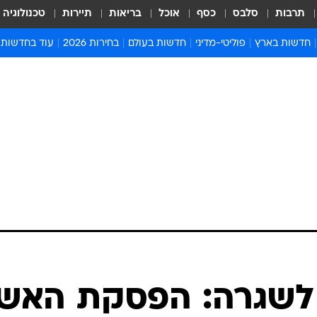
תרבות
סלבס
כסף
אוכל
בריאות
תיירות
טכנולוגיה
חדשות בארץ
פוליטי-מדיני
חדשות בעולם
בחירות 2026
עוד בחדשות
אירועים בארץ
פוליטיקה וממשל
המזרח התיכון
דעות ופרשנויו
חדשות פלילים ומשפט
יחסי חוץ
אירופה
סרי ושלזינגר
חינוך
אמריקה
פרויקטים מיוח
ישראלים בחו"ל
אסיה והפסיפיק
אסור לפספס
בריאות
אפריקה
מדע וסביבה
חברה ורווחה
הנחיות פיקוד 
ארכיון מדורים
זמני כניסת ש
לוח חופשות וח
לוח שנה
חדשות יהדות
לשגרה: הפסקת האש
חדשות המשפ