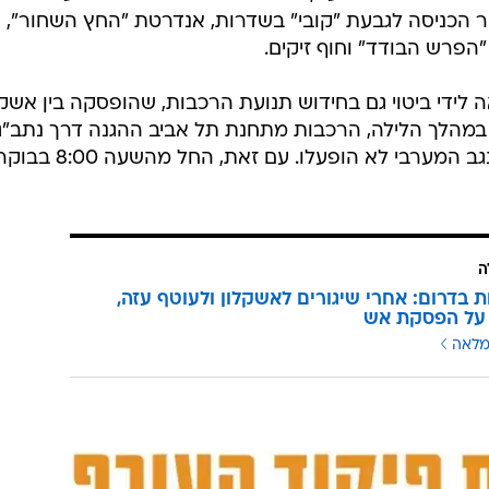
סר הכניסה לגבעת "קובי" בשדרות, אנדרטת "החץ השחור",
הפרש הבודד" וחוף זיקים.
לידי ביטוי גם בחידוש תנועת הרכבות, שהופסקה בין אשקל
 במהלך הלילה, הרכבות מתחנת תל אביב ההגנה דרך נתב"ג
לוד ורחובות אל יישובי הדרום בקו הנגב המערבי לא הופעלו. עם זאת, החל מהשעה 8:00
ה
 בדרום: אחרי שיגורים לאשקלון ולעוטף עזה,
 על הפסקת אש
מלאה