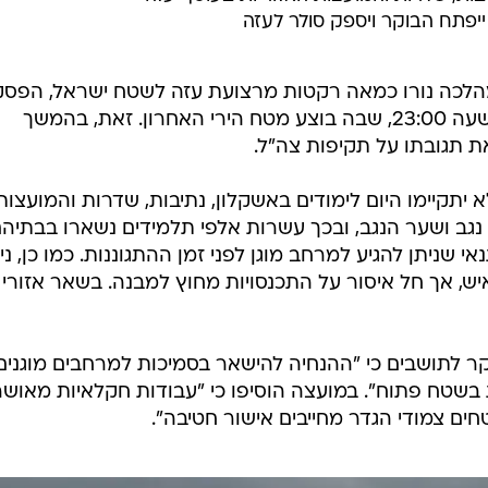
יפתח הבוקר ויספק סולר לעזה
כה נורו כמאה רקטות מרצועת עזה לשטח ישראל, הפס
אש נשמרה הלילה (שלישי) החל מהשעה 23:00, שבה בוצע מטח הירי האחרון. זאת, בהמשך
ת תגובתו על תקיפות צה"ל.
יתקיימו היום לימודים באשקלון, נתיבות, שדרות והמועצות
 נגב ושער הנגב, ובכך עשרות אלפי תלמידים נשארו בבתיהם
 שניתן להגיע למרחב מוגן לפני זמן ההתגוננות. כמו כן, ני
יים אירועים בתוך מבנה עד 300 איש, אך חל איסור על התכנסויות מחוץ למבנה. בשאר אזורי
ר לתושבים כי "ההנחיה להישאר בסמיכות למרחבים מוגנים
ת בשטח פתוח". במועצה הוסיפו כי "עבודות חקלאיות מאוש