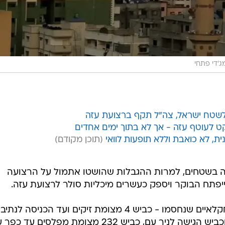
, לא כואבת וללא תופעות לוואי
 בשטחים, למרות ההגבלות שהושטו אתמול על הרצועה
פתח הבוקר ויספק כעשרים מיכליות סולר לרצועת עזה.
הבוקר, נפתחו מחדש צירי הגישה החקלאיים שנחסמו - כביש 4 מצומת זיקים ועד הכניסה לנתיב
העשרה, כביש 34 מצומת יד מרדכי וכביש הגישה לניר עם, כביש 232 מצומת מפלסים ע