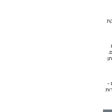
קת
.
תן
 -
רות