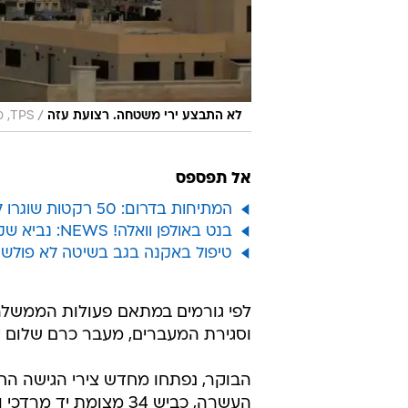
/
לא התבצע ירי משטחה. רצועת עזה
TPS, מג'די פתחי
אל תפספס
המתיחות בדרום: 50 רקטות שוגרו לשטח ישראל, צה"ל תקף ברצועת עזה
בנט באולפן וואלה! NEWS: נביא שקט לעוטף עזה - אך לא בתוך ימים אחדים
טיפול באקנה בגב בשיטה לא פולשנית
לפי גורמים במתאם פעולות הממשלה
וסגירת המעברים, מעבר כרם שלום יי