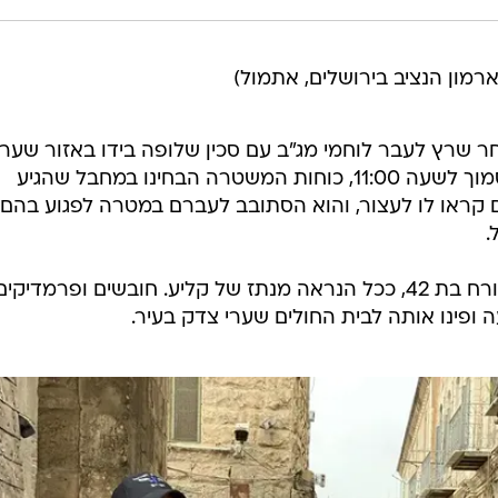
ת ארמון הנציב בירושלים, אתמול)
חר שרץ לעבר לוחמי מג"ב עם סכין שלופה בידו באזור שער
האריות שבעיר העתיקה בירושלים. סמוך לשעה 11:00, כוחות המשטרה הבחינו במחבל שהגיע
 קראו לו לעצור, והוא הסתובב לעברם במטרה לפגוע בהם.
.
בתקרית נפצעה קל ברגלה עוברת אורח בת 42, ככל הנראה מנתז של קליע. חובשים ופרמד
 ופינו אותה לבית החולים שערי צדק בעיר.