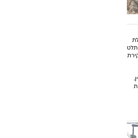
לת
תלט
ירת
.
ת