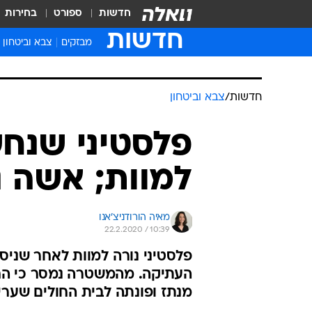
חדשות
ספורט
בחירות
חדשות
מבזקים
צבא וביטחון
חדשות
/
צבא וביטחון
פלסטיני שנחשד
למוות; אשה נ
מאיה הורודניצ'אנו
22.2.2020 / 10:39
פלסטיני נורה למוות לאחר שני
מנתז ופונתה לבית החולים שערי