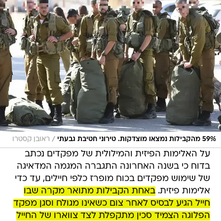
/
59% מהקבילות נמצאו מוצדקות. טירוני חטיבת גבעתי
ראובן קסטרו
על האלימות הפיזית והמילולית של מפקדים נכתב
בדוח כי בשנה האחרונה התגברה המגמה המדאיגה
של שימוש מפקדים בכוח מופרז כלפי חיילים, עד כדי
אלימות פיזית.
באחת הקבילות מתואר מקרה שבו
חייל הגיע לבסיס לאחר צום כשאינו מגולח וסגן מפקד
הפלוגה הצמיד סכין מתקפלת לצד צווארו של החייל