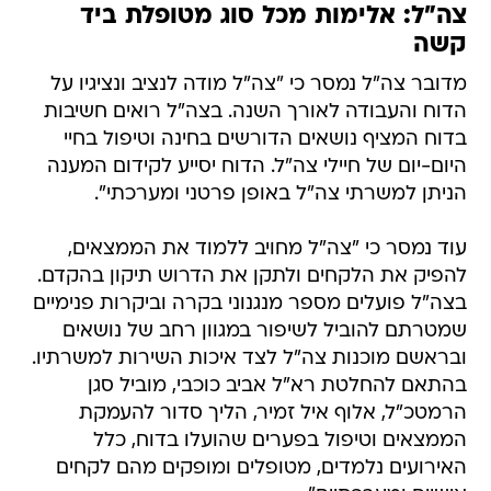
צה"ל: אלימות מכל סוג מטופלת ביד
קשה
מדובר צה"ל נמסר כי "צה"ל מודה לנציב ונציגיו על
הדוח והעבודה לאורך השנה. בצה"ל רואים חשיבות
בדוח המציף נושאים הדורשים בחינה וטיפול בחיי
היום-יום של חיילי צה"ל. הדוח יסייע לקידום המענה
הניתן למשרתי צה"ל באופן פרטני ומערכתי".
עוד נמסר כי "צה"ל מחויב ללמוד את הממצאים,
להפיק את הלקחים ולתקן את הדרוש תיקון בהקדם.
בצה"ל פועלים מספר מנגנוני בקרה וביקרות פנימיים
שמטרתם להוביל לשיפור במגוון רחב של נושאים
ובראשם מוכנות צה"ל לצד איכות השירות למשרתיו.
בהתאם להחלטת רא"ל אביב כוכבי, מוביל סגן
הרמטכ"ל, אלוף איל זמיר, הליך סדור להעמקת
הממצאים וטיפול בפערים שהועלו בדוח, כלל
האירועים נלמדים, מטופלים ומופקים מהם לקחים