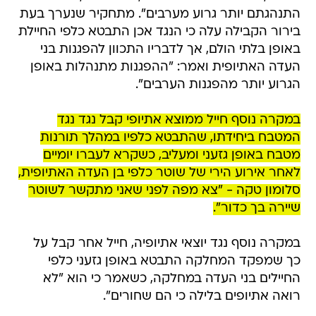
התנהגתם יותר גרוע מערבים". מתחקיר שנערך בעת
בירור הקבילה עלה כי הנגד אכן התבטא כלפי החיילת
באופן בלתי הולם, אך לדבריו התכוון להפגנות בני
העדה האתיופית ואמר: "ההפגנות מתנהלות באופן
הגרוע יותר מהפגנות הערבים".
במקרה נוסף חייל ממוצא אתיופי קבל נגד נגד
המטבח ביחידתו, שהתבטא כלפיו במהלך תורנות
מטבח באופן גזעני ומעליב, כשקרא לעברו יומיים
לאחר אירוע הירי של שוטר כלפי בן העדה האתיופית,
סלומון טקה - "צא מפה לפני שאני מתקשר לשוטר
שיירה בך כדור".
במקרה נוסף נגד יוצאי אתיופיה, חייל אחר קבל על
כך שמפקד המחלקה התבטא באופן גזעני כלפי
החיילים בני העדה במחלקה, כשאמר כי הוא "לא
רואה אתיופים בלילה כי הם שחורים".