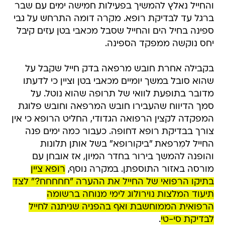
והחייל נאלץ להמשיך בפעילות חמישה ימים עם שבר
ברגל עד לבדיקת רופא. מקרה דומה התרחש על גבי
ספינה בחיל הים והחייל שסבל מכאבי בטן עזים קיבל
יחס נוקשה ממפקד הספינה.
בקבילה אחרת חובש מרפאה בדק חייל שקבל על
שהוא סובל במשך יומיים מכאבי בטן וציין כי לדעתו
מדובר בתופעת לוואי של תרופה שהוא נוטל. על
סמך הדיווח שהעבירו חובש המרפאה וחובש פלוגת
המפקדה לקצין הרפואה הגדודי, החליט הרופא כי אין
צורך בבדיקת רופא דחופה. כעבור כמה ימים פנה
החייל למִרפאת "ביקורופא" בשל אותן תלונות
והופנה להמשך בירור בחדר המיון, אז אובחן עם
מורסה באזור התוספתן. במקרה נוסף,
רופא ציין
בתיקו הרפואי של החייל את ההערה "חחחחח?" לצד
תיעוד המלצות נוירולוג לימי מנוחה ברשומה
הרפואית הממוחשבת ואף בהפניה שניתנה לחייל
לבדיקת סי-טי
.