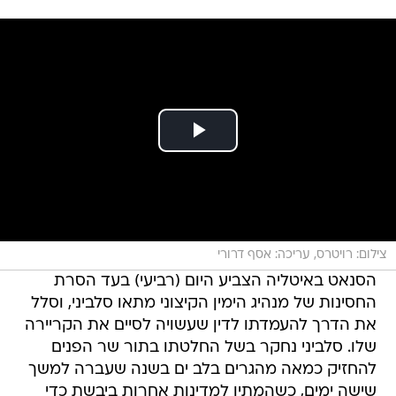
צילום: רויטרס, עריכה: אסף דרורי
הסנאט באיטליה הצביע היום (רביעי) בעד הסרת
החסינות של מנהיג הימין הקיצוני מתאו סלביני, וסלל
את הדרך להעמדתו לדין שעשויה לסיים את הקריירה
שלו. סלביני נחקר בשל החלטתו בתור שר הפנים
להחזיק כמאה מהגרים בלב ים בשנה שעברה למשך
שישה ימים, כשהמתין למדינות אחרות ביבשת כדי