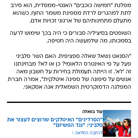
מפלגת "חמישה כוכבים" האנטי-ממסדית, הוא סירב
לתת למהגרים לרדת מספינת משמר החוף, כשהוא
מתעלם מתחינותיהם של ארגוני זכויות אדם.
השופטים בסיציליה סבורים כי היה בכך שימוש לרעה
בסמכותו, מה שלמעשה היה חטיפה.
"הסנאט נשאל שאלה ספציפית. האם השר סלביני
פעל על פי האינטרס הלאומי? כן או לא? מבחינתנו
זה 'לא'. זו הייתה תעמולת בחירות על חשבון מאה
אנשים על סיפונה של ספינה איטלקית", אמרה חברת
המפלגה הדמוקרטית השמאלית אנה אסקאני.
עוד בוואלה
"הסרדינים" האיטלקים שרוצים לעצור את
סלביני: "נגד הפשיזם"
לכתבה המלאה