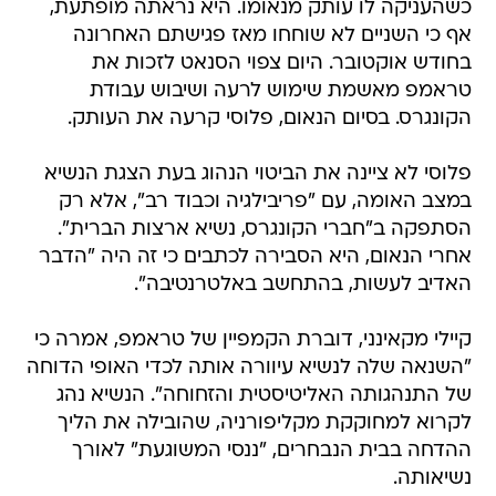
כשהעניקה לו עותק מנאומו. היא נראתה מופתעת,
אף כי השניים לא שוחחו מאז פגישתם האחרונה
בחודש אוקטובר. היום צפוי הסנאט לזכות את
טראמפ מאשמת שימוש לרעה ושיבוש עבודת
הקונגרס. בסיום הנאום, פלוסי קרעה את העותק.
פלוסי לא ציינה את הביטוי הנהוג בעת הצגת הנשיא
במצב האומה, עם "פריבילגיה וכבוד רב", אלא רק
הסתפקה ב"חברי הקונגרס, נשיא ארצות הברית".
אחרי הנאום, היא הסבירה לכתבים כי זה היה "הדבר
האדיב לעשות, בהתחשב באלטרנטיבה".
קיילי מקאינני, דוברת הקמפיין של טראמפ, אמרה כי
"השנאה שלה לנשיא עיוורה אותה לכדי האופי הדוחה
של התנהגותה האליטיסטית והזחוחה". הנשיא נהג
לקרוא למחוקקת מקליפורניה, שהובילה את הליך
ההדחה בבית הנבחרים, "ננסי המשוגעת" לאורך
נשיאותה.