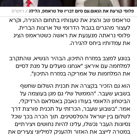
/
פלוסי קורעת את הנאום.עם סיום דבריו של טראמפ, הלילה
רויטרס
טראמפ שב והציג את טענותיו בתחום ההגירה, וקרא
לעצור מהגרים בגבול הדרומי של ארצות הברית.
פלוסי נראתה מנענעת את ראשה כשטראמפ הציג
את עמדותיו ביחס להגירה.
בנוגע למצב במזרח התיכון, הבהיר הנשיא, שהתקרב
למלחמה עם איראן: "אנחנו פועלים על מנת לסיים
את המלחמות של אמריקה במזרח התיכון".
הוא גם הזכיר בקצרה את תכנית השלום שחשף
בשבוע שעבר. "הממשל שלי גם מגן בעוצמה על
הביטחון הלאומי בעודו נאבק באסלאם הרדיקלי,
אמר. "בשבוע שעבר, הכרזתי על תכנית פורצת דרך
לשלום בין ישראל והפלסטינים. תוך הכרה בכך שכל
נסיונות העבר נכשלו, עלינו להיות נחושים ויצירתיים
במטרה לייצב את האזור ולהעניק למיליוני צעירים את