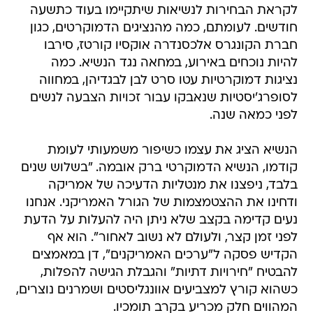
לקראת הבחירות לנשיאות שיתקיימו בעוד כתשעה
חודשים. לעומתם, כמה מהנציגים הדמוקרטים, כגון
חברת הקונגרס אלכסנדרה אוקסיו קורטז, סירבו
להיות נוכחים באירוע, במחאה נגד הנשיא. כמה
נציגות דמוקרטיות עטו סרט לבן לבגדיהן, במחווה
לסופרג'יסטיות שנאבקו עבור זכויות הצבעה לנשים
לפני כמאה שנה.
הנשיא הציג את עצמו כשיפור משמעותי לעומת
קודמו, הנשיא הדמוקרטי ברק אובמה. "בשלוש שנים
בלבד, ניפצנו את מנטליות הדעיכה של אמריקה
ודחינו את ההצטמצמות של הגורל האמריקני. אנחנו
נעים קדימה בקצב שלא ניתן היה להעלות על הדעת
לפני זמן קצר, ולעולם לא נשוב לאחור". הוא אף
הקדיש פסקה ל"ערכים האמריקנים", דן במאמצים
להבטיח "חירויות דתיות" והגבלת הגישה להפלות,
כשהוא קורץ למצביעים אוונגליסטים ושמרנים נוצרים,
המהווים חלק מכריע בקרב תומכיו.