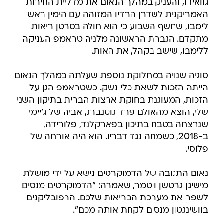
גוואידו, והעניק במהלך הנאום את מדליית החירות
האמריקנית לשדרן הרדיו המזוהה עם הימין ראש
לימבו, שחשף השבוע כי הוא חולה בסרטן ריאות
מתקדם. הגברת הראשונה מלניה טראמפ העניקה
ללימבו, שישב בקהל, את האות.
סוגיה שנויה במחלוקת נוספת שעלתה במהלך הנאום
הייתה הזכות לשאת כלי נשק. כשטראמפ הגן על
הזכות, המעוגנת בחוקת ארצות הברית בתיקון השני
שלי, הוצא מהאולם פרד גוטנברג, אביה של ג'יימי
שנרצחה בטבח בתיכון בפארקלנד, פלורידה,
ב-2018, כשמחה נגד דבריו. הוא היה אורחה של
פלוסי.
נאום התגובה של הדמוקרטים נישא על ידי מושלת
מישיגן גרטשן ויטמר, שאמרה: "הדמוקרטים מנסים
לשפר את מערכת הבריאות שלכם. הרפובליקנים
בוושינגטון מנסים לקחת אותה מכם".