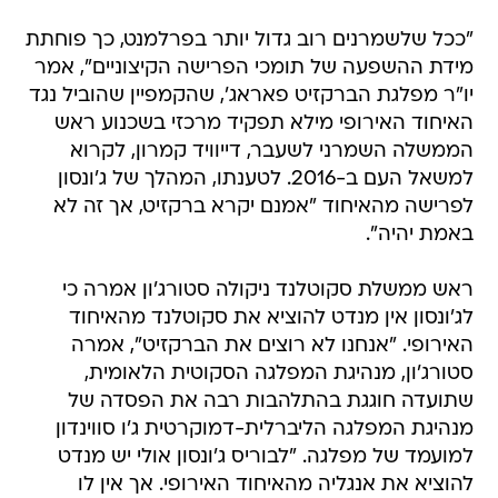
"ככל שלשמרנים רוב גדול יותר בפרלמנט, כך פוחתת
מידת ההשפעה של תומכי הפרישה הקיצוניים", אמר
יו"ר מפלגת הברקזיט פאראג', שהקמפיין שהוביל נגד
האיחוד האירופי מילא תפקיד מרכזי בשכנוע ראש
הממשלה השמרני לשעבר, דייוויד קמרון, לקרוא
למשאל העם ב-2016. לטענתו, המהלך של ג'ונסון
לפרישה מהאיחוד "אמנם יקרא ברקזיט, אך זה לא
באמת יהיה".
ראש ממשלת סקוטלנד ניקולה סטורג'ון אמרה כי
לג'ונסון אין מנדט להוציא את סקוטלנד מהאיחוד
האירופי. "אנחנו לא רוצים את הברקזיט", אמרה
סטורג'ון, מנהיגת המפלגה הסקוטית הלאומית,
שתועדה חוגגת בהתלהבות רבה את הפסדה של
מנהיגת המפלגה הליברלית-דמוקרטית ג'ו סווינדון
למועמד של מפלגה. "לבוריס ג'ונסון אולי יש מנדט
להוציא את אנגליה מהאיחוד האירופי. אך אין לו