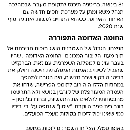
31 בינואר, בריטניה תיכנס לתקופת מעבר שבמהלכה
תנהל משא ומתן על מערכת יחסים חדשה עם
האיחוד האירופי. כשהוא התחייב לעשות זאת עד סוף
שנת 2020.
החומה האדומה התפוררה
הניצחון הגדול של השמרנים הושג בזכות חדירתם אל
תוך מעוזי הלייבור המכונים "החומה האדומה", שהיו
בעבר עוינים למפלגה השמרנית. עם זאת, הברקזיט,
שהוביל לשינוי בנאמנות המפלגתית הישנה וחילק את
בריטניה בקווי שבר חדשים, היה הגורם למהפך.
במחוזות הללו היה רוב לתומכי הפרישה, שדחו את
העמדה המעורפלת של קורבין בנושא ולא התרשמו
מהבטחותיו להלאים את התעשיות, ובחרו בג'ונסון -
בוגר בית ספר היוקרתי "איטון" שנתפס על ידי יריביו
כמי שאינו יכול לזכות בקולות מעמד הפועלים.
באופן סמלי, הצליחו השמרנים לזכות במושב