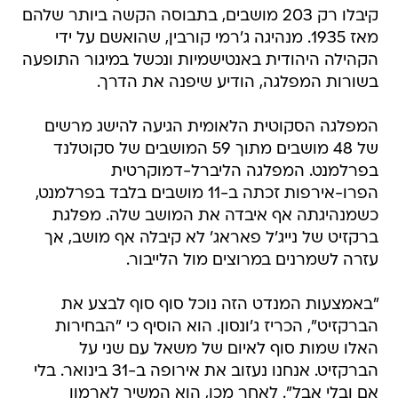
קיבלו רק 203 מושבים, בתבוסה הקשה ביותר שלהם
מאז 1935. מנהיגה ג'רמי קורבין, שהואשם על ידי
הקהילה היהודית באנטישמיות ונכשל במיגור התופעה
בשורות המפלגה, הודיע שיפנה את הדרך.
המפלגה הסקוטית הלאומית הגיעה להישג מרשים
של 48 מושבים מתוך 59 המושבים של סקוטלנד
בפרלמנט. המפלגה הליברל-דמוקרטית
הפרו-אירפות זכתה ב-11 מושבים בלבד בפרלמנט,
כשמנהיגתה אף איבדה את המושב שלה. מפלגת
ברקזיט של נייג'ל פאראג' לא קיבלה אף מושב, אך
עזרה לשמרנים במרוצים מול הלייבור.
"באמצעות המנדט הזה נוכל סוף סוף לבצע את
הברקזיט", הכריז ג'ונסון. הוא הוסיף כי "הבחירות
האלו שמות סוף לאיום של משאל עם שני על
הברקזיט. אנחנו נעזוב את אירופה ב-31 בינואר. בלי
אם ובלי אבל". לאחר מכן, הוא המשיך לארמון