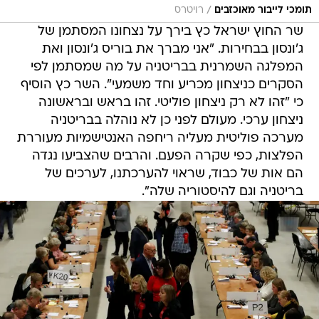
/
תומכי לייבור מאוכזבים
רויטרס
שר החוץ ישראל כץ בירך על נצחונו המסתמן של
ג'ונסון בבחירות. "אני מברך את בוריס ג'ונסון ואת
המפלגה השמרנית בבריטניה על מה שמסתמן לפי
הסקרים כניצחון מכריע וחד משמעי". השר כץ הוסיף
כי "זהו לא רק ניצחון פוליטי. זהו בראש ובראשונה
ניצחון ערכי. מעולם לפני כן לא נוהלה בבריטניה
מערכה פוליטית מעליה ריחפה האנטישמיות מעוררת
הפלצות, כפי שקרה הפעם. והרבים שהצביעו נגדה
הם אות של כבוד, שראוי להערכתנו, לערכים של
בריטניה וגם להיסטוריה שלה".