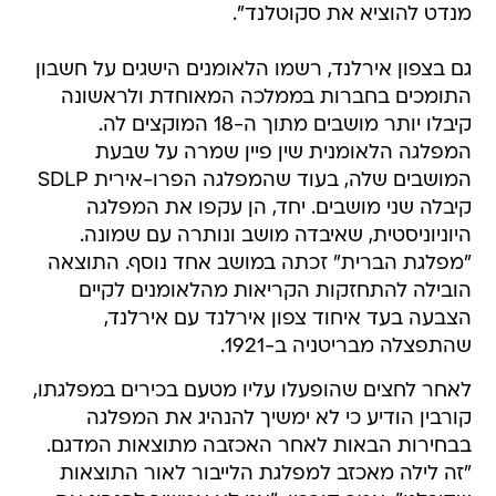
מנדט להוציא את סקוטלנד".
גם בצפון אירלנד, רשמו הלאומנים הישגים על חשבון
התומכים בחברות בממלכה המאוחדת ולראשונה
קיבלו יותר מושבים מתוך ה-18 המוקצים לה.
המפלגה הלאומנית שין פיין שמרה על שבעת
המושבים שלה, בעוד שהמפלגה הפרו-אירית SDLP
קיבלה שני מושבים. יחד, הן עקפו את המפלגה
היוניוניסטית, שאיבדה מושב ונותרה עם שמונה.
"מפלגת הברית" זכתה במושב אחד נוסף. התוצאה
הובילה להתחזקות הקריאות מהלאומנים לקיים
הצבעה בעד איחוד צפון אירלנד עם אירלנד,
שהתפצלה מבריטניה ב-1921.
לאחר לחצים שהופעלו עליו מטעם בכירים במפלגתו,
קורבין הודיע כי לא ימשיך להנהיג את המפלגה
בבחירות הבאות לאחר האכזבה מתוצאות המדגם.
"זה לילה מאכזב למפלגת הלייבור לאור התוצאות