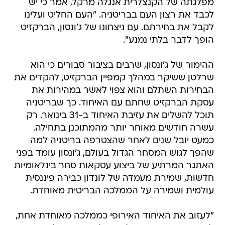
מפלגתה של הקנצלרית אנגלה מרקל, אמר כי יש
לכבד את רצון העם בבריטניה. "העם החליט ועלינו
לקבל את בחירתם. עם ניצחונו של ג'ונסון, הברקזיט
הופך לדבר בלתי נמנע".
ההימור של ג'ונסון, שרבים בציבור סבורים כי הוא
שרלטן ששיקר במהלך קמפיין הברקזיט, להקדים את
הבחירות השתלם והוא צפוי לאשר במהירות את
עסקת הברקזיט שחתם עם האיחוד. כך שבריטניה
תוכל להשלים את עזיבת האיחוד ב-31 בינואר. רק
עשרה חודשים מאוחר יותר מהמתוכנן בתחילה.
כמעט יובל שנים לאחר שהצטרפה בריטניה למה
שהפך לגוש המסחר הגדול בעולם, ג'ונסון עומד בפני
האתגר המרתיע של ביצוע עסקאות סחר בינלאומיות
חדשות, שמירת מעמדה של לונדון כבירה פיננסית
עולמית ושמירה על הממלכה הבריטית מאוחדת.
"לעזוב את האיחוד האירופי כממלכה מאוחדת אחת,