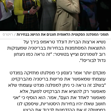
/
תומכי המפלגה הסקוטית הלאומית חוגגים את ההישג בבחירות
רויטרס
נשיא ארצות הברית דונלד טראמפ בירך על
התוצאות המסתמנות בבחירות בבריטניה שמעניקות
רוב לשמרנים וצייץ בטוויטר: "זה נראה כמו ניצחון
גדול לבוריס!".
מוקדם יותר אמר ג'ונסון כי מפלגתו מחזיקה במנדט
עוצמתי שמאפשר את פרישת בריטניה מהברקזיט.
"בשלב זה נראה כי ניתן למפלגה מנדט עוצמתי שלא
מאפשר רק להוציא את הברקזיט לפועל, אלא
מאפשר לאחד את העם", אמר. הוא הוסיף כי "אני
חושב שאלו יהיו בחירות היסטוריות, שיספקו לנו
בממשלה זו את ההזדמנות לכבוד את הרצון