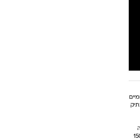
מיים
תיק
 במודעה שנשאה חותמת "צו 8". במקביל, כ-1500