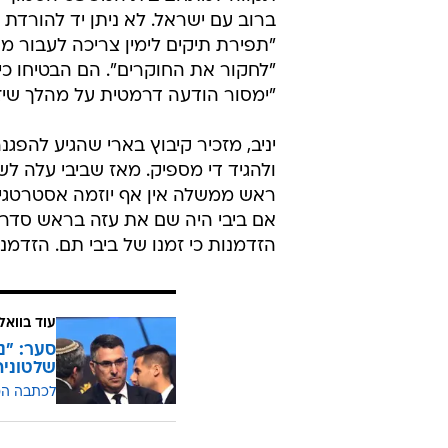
ברוב עם ישראל. לא ניתן יד להורדת 
"תפירת תיקים לימין צריכה לעבור מ
"לחקור את החוקרים". הם הבטיחו כי 
"ימסור הודעה דרמטית על מהלך שיז
יניב, מזכיר קיבוץ בארי שהגיע להפ
ולהגיד די מספיק. מאז שביבי עלה לש
ראש ממשלה אין אף יוזמה אסטרטגית
אם ביבי היה שם את עזה בראש סדר הע
הזדמנות כי זמנו של ביבי תם. הזדמ
עוד בוואל
סער: "נ
שלטונית
לכתבה ה