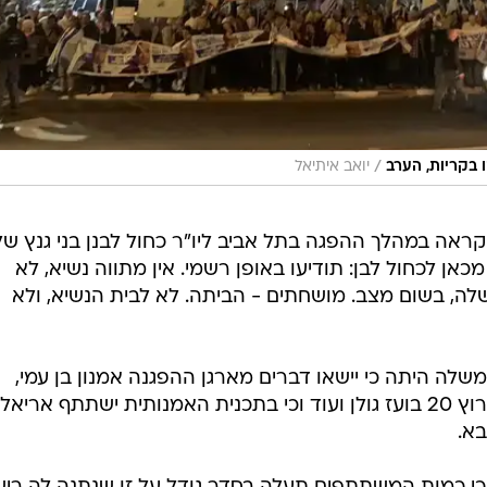
/
 בקריות, הערב
יואב איתיאל
ראה במהלך ההפגה בתל אביב ליו"ר כחול לבנן בני גנץ ש
אן לכחול לבן: תודיעו באופן רשמי. אין מתווה נשיא, לא
לה, בשום מצב. מושחתים - הביתה. לא לבית הנשיא, ולא
ה היתה כי יישאו דברים מארגן ההפגנה אמנון בן עמי,
העיתונאי אלי ציפורי, מאי גולן, איש ערוץ 20 בועז גולן ועוד וכי בתכנית האמנותית ישתתף אריאל
בא.