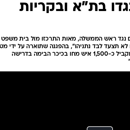
גדו בת"א ובקריות
המייל האדום
 נגד ראש הממשלה, מאות התרכזו מול בית משפט
לא תצעד לבד נתניהו", בהפגנה שתוארה על ידי מט
המאבק למען רה"מ כ"צו 8". במקביל כ-1,500 איש מחו בכיכר הבימה בדרישה