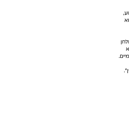
ע,
א
לחן
א
יים.
".