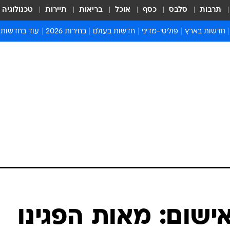
תרבות
סלבס
כסף
אוכל
בריאות
תיירות
טכנולוגיה
חדשות בארץ
פוליטי-מדיני
חדשות בעולם
בחירות 2026
עוד בחדשות
אירועים בארץ
פוליטיקה וממשל
המזרח התיכון
דעות ופרשנויו
חדשות פלילים ומשפט
יחסי חוץ
אירופה
סרי ושלזינגר
חינוך
אמריקה
פרויקטים מיוח
ישראלים בחו"ל
אסיה והפסיפיק
אסור לפספס
בריאות
אפריקה
מדע וסביבה
חברה ורווחה
הנחיות פיקוד 
ארכיון מדורים
זמני כניסת ש
לוח חופשות וח
לוח שנה
חדשות יהדות
שום: מאות הפגינו
חדשות המשפ