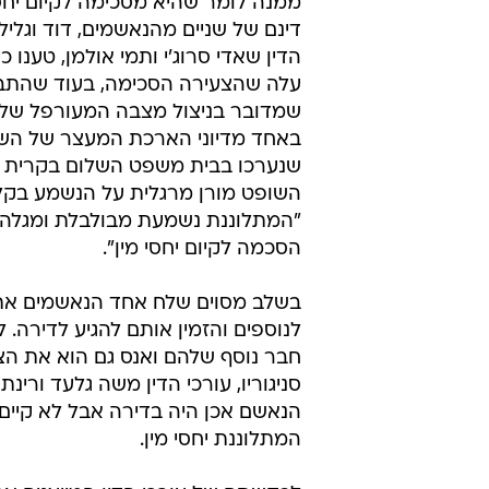
ממנה לומר שהיא מסכימה לקיום יחסי 
דינם של שניים מהנאשמים, דוד וגליל 
הדין שאדי סרוג'י ותמי אולמן, טענו 
עלה שהצעירה הסכימה, בעוד שהתב
שמדובר בניצול מצבה המעורפל של 
באחד מדיוני הארכת המעצר של הש
שנערכו בבית משפט השלום בקרית 
השופט מורן מרגלית על הנשמע בקל
"המתלוננת נשמעת מבולבלת ומגלה 
הסכמה לקיום יחסי מין".
בשלב מסוים שלח אחד הנאשמים א
לנוספים והזמין אותם להגיע לדירה. 
חבר נוסף שלהם ואנס גם הוא את הצ
סניגוריו, עורכי הדין משה גלעד ורינת 
הנאשם אכן היה בדירה אבל לא קיים
המתלוננת יחסי מין.