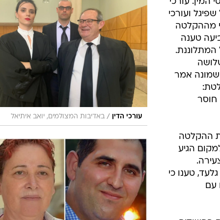
המין. עורכי
שפיגל ועורכי
כי מההקלטה
יעה טענה
המתלוננת.
לושה
שמונה אמר
טת:
חוסר
/
עורכי הדין
באדיבות המצולמים, יואב איתיאל
ת ההקלטה
למקום הגיע
עירה.
גלעד, טענו כי
 עם