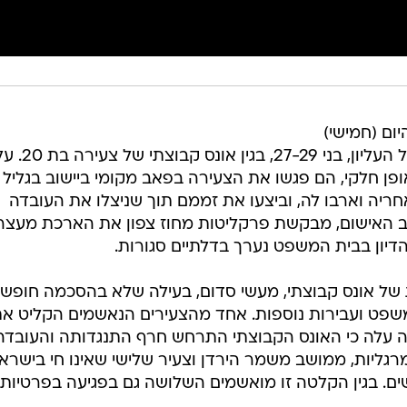
ום (חמישי)
כתב אישום כנגד שלושה תושבי הגליל העליון, בנ
ן חלקי, הם פגשו את הצעירה בפאב מקומי ביישוב בגליל
אחריה וארבו לה, וביצעו את זממם תוך שניצלו את העובדה
תב האישום, מבקשת פרקליטות מחוז צפון את הארכת מעצר
דיון בבית המשפט נערך בדלתיים סגורות.
של אונס קבוצתי, מעשי סדום, בעילה שלא בהסכמה חופשי
משפט ועבירות נוספות. אחד מהצעירים הנאשמים הקליט א
 עלה כי האונס הקבוצתי התרחש חרף התנגדותה והעובדה
ליות, ממושב משמר הירדן וצעיר שלישי שאינו חי בישראל
ם. בגין הקלטה זו מואשמים השלושה גם בפגיעה בפרטיות.