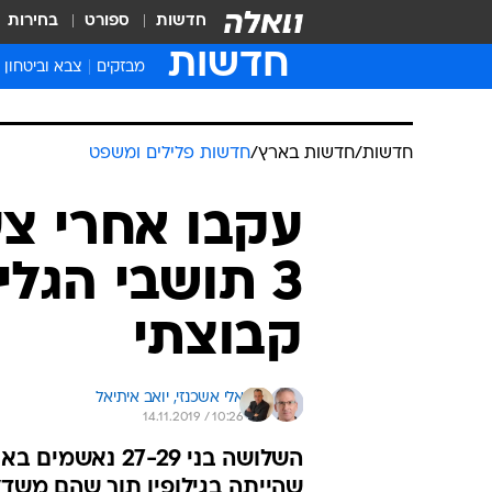
חדשות
ספורט
בחירות
חדשות
מבזקים
צבא וביטחון
חדשות
/
חדשות בארץ
/
חדשות פלילים ומשפט
עקבו אחרי צע
3 תושבי הגל
קבוצתי
אלי אשכנזי, 
יואב איתיאל
14.11.2019 / 10:26
שהייתה בגילופין תוך שהם משד