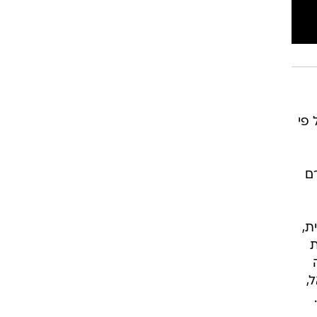
י 27-29, בגין אונס קבוצתי של צעירה בת 20. על פי
ם
ת,
ת
,