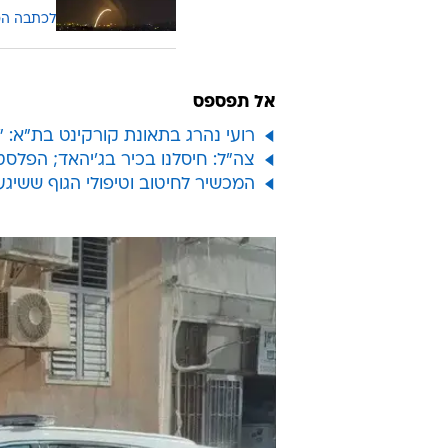
לכתבה ה
אל תפספס
רועי נהרג בתאונת קורקינט בת"א: "
צה"ל: חיסלנו בכיר בג'יהאד; הפלסטינים: 5 מבני משפח
המכשיר לחיטוב וטיפולי הגוף ששיג