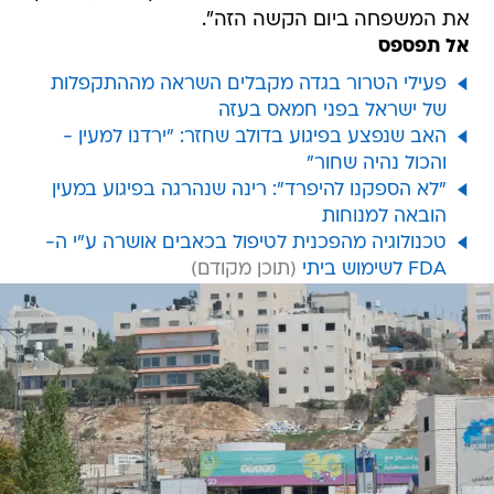
את המשפחה ביום הקשה הזה".
אל תפספס
פעילי הטרור בגדה מקבלים השראה מההתקפלות
של ישראל בפני חמאס בעזה
האב שנפצע בפיגוע בדולב שחזר: "ירדנו למעין -
והכול נהיה שחור"
"לא הספקנו להיפרד": רינה שנהרגה בפיגוע במעין
הובאה למנוחות
טכנולוגיה מהפכנית לטיפול בכאבים אושרה ע"י ה-
FDA לשימוש ביתי