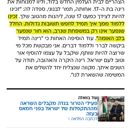
הצהריים לבית העלמין החדש בלוד, וליוו למנוחות את
רינה בת ה-17. אחותה, תמר לבנוני, ספדה לה: "זכינו
להיות לצידך כמעט 17 שנה, ליהנות מהטוב שלך.
זכינו
ללמוד ממך איך תמיד לחפש תשובות גדולות. החלל
שנפער אינו רק במשפחת שנרב, הוא חור שנפער
בלב האומה"
. עוד הוסיפה האחות כי "רינה תמיד
ביקשה לברר וללמוד דברים. אני מבקשת מכל מי
שרוצה להיות שותף, שיקבל על עצמו להוסיף אור
וטוב לעם ישראל. רינה היקרה והאהובה, תודה על
השנים איתך. מקווה שנצליח יחד להשלים את
המשימה שהשארת לנו".
עוד בוואלה
פעילי הטרור בגדה מקבלים השראה
מההתקפלות של ישראל בפני חמאס
בעזה
לכתבה המלאה