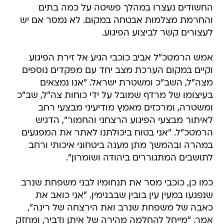
החשודים נעצרו במהלך פשיטה על כמה בתים
והחרמת מצלמות אבטחה במקום. לא נמסר אם יש
לעצורים קשר לביצוע הפיגוע.
אמש הרמטכ"ל אביב כוכבי הגיע אל זירת הפיגוע
וקיים במקום הערכת מצב יחד עם מפקדים נוספים
מצה"ל, השב"כ ומשטרת ישראל. "אנו נמצאים
בעיצומו של מרדף שמובל על ידי כוחות צה"ל, שב"כ
ומשטרה, ומרכזים מאמץ מודיעיני מבצעי רחב
לאיתור מבצעי הפיגוע הרצחני והחמור", הדגיש
הרמטכ"ל. "אני בטוח ביכולתנו לאתר את המפגעים
במהרה ובהמשך מתן מענה ביטחוני איכותי ורחב
לתושבים המתגוררים ביהודה ושומרון".
כמו כן, כוכבי מסר את תנחומיו לבני משפחת שנרב
שנפגעו במעין עין בובין שבבנימין. "אני כואב את
כאבה של משפחת שנרב ואת הירצחה של רינה",
אמר. "מייחל להחלמה מהירה של איתן ודביר, ומחזק