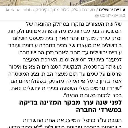
/
עיריית ירושלים
מערכת וואלה, צילום מתוך ויקיפדיה, Adriana Lobba
@ CC BY-SA 3.0
שלושת העצורים נחקרו במחלק ההונאה של
המשטרה בגין עבירות מרמה והפרת אמונים ולקיחת
ומתן שוחד. מוקדם יותר האריך בית משפט השלום
בירושלים את מעצרו של בכיר בחברה עירונית ועובד
עיריית ירושלים עד מחר. לאחר מכן הם ישוחררו
למעצר בית של חמישה ימים. הארכת המעצר
נעשתה בהסכמה, ולבקשת הסנגורים הוצא צו איסור
פרסום על שמם עד תום מעצר הבית. נציג המשטרה
אמר בדיון כי על פי העולה מהתיק, בפעולותיהם הם
"שיחדו גורמים בעלי השפעה בעיריית ירושלים וזאת
בכדי לזכות בטובות הנאה".
לפני שנה ערך מבקר המדינה בדיקה
במשרדי החברה
תגובת עו"ד כרמלי המייצג את אחת החשודות
בשחיתות בחברה עירונית בירושלים: "לא ברור מדוע