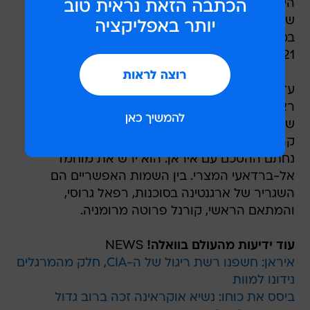
היפני מתכנן לפרוש מתפקידו במרץ בשל מחלה
שהחלישה אותו בשנה האחרונה. כהונתו, השלישית
במספר, הייתה אמורה להימשך עד 30 בנובמבר
2021.
עדיין לא ברור מיהם המועמדים להחליפו בתפקיד
ראש הסוכנות, שבין היתר אחראית על פיקוח יישומו
של הסכם הגרעין עם איראן שעומד בימים אלו בפני
קריסה. במהלך התפקיד, שבו שימש מאז 2009,
נחתם ההסכם עם איראן. הוא ירש את מוחמד
אל-ברדאעי המצרי. בין השמות האפשריים הם
השגריר של ארגנטינה בסוכנות, רפאל גרוסי,
והמתאם הראשי, קורנל פרוטה מרומניה.
עוד ידיעות מהעולם בוואלה!
NEWS
איראן: חשפנו רשת ריגול של ה-CIA, חלק מהמרגלים
נידונו למוות
ביסס את כוחו: נשיא אוקראינה זכה ברוב גדול