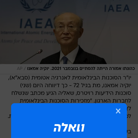
/
כהונתו אמורה הייתה להסתיים בנובמבר 2021. יוקיה אמאנו
AP
יו"ר הסוכנות הבינלאומית לאנרגיה אטומית (סבא"א),
יוקיה אמאנו, מת בגיל 72 - כך דיווחה היום (שני)
סוכנות הידיעות רויטרס, שאליה הגיע מכתב שנשלח
לחברות הארגון. "מזכירות הסוכנות הבינלאומית
לאנרגיה אטומית מצטערת להודיע בעצב כבד על
לכתו של יושב הראש יוקיה אמאנו", כתבה המזכירות.
בשבוע שאמר אמרו גורמים דיפלומטיים כי אמאנו