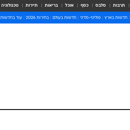
תרבות
סלבס
כסף
אוכל
בריאות
תיירות
טכנולוגיה
חדשות בארץ
פוליטי-מדיני
חדשות בעולם
בחירות 2026
עוד בחדשות
אירועים בארץ
פוליטיקה וממשל
המזרח התיכון
דעות ופרשנויו
חדשות פלילים ומשפט
יחסי חוץ
אירופה
סרי ושלזינגר
חינוך
אמריקה
פרויקטים מיוח
ישראלים בחו"ל
אסיה והפסיפיק
אסור לפספס
בריאות
אפריקה
מדע וסביבה
חברה ורווחה
הנחיות פיקוד 
ארכיון מדורים
זמני כניסת ש
לוח חופשות וח
לוח שנה
חדשות יהדות
חדשות המשפ