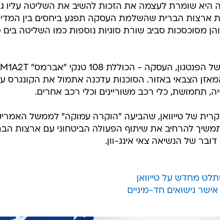
בריה היא שומרת לעצמה את הזכות להשיב את השליטה עליו ג
ת ארצות הברית שהשלמת העסקה תפגע ביחסים בין המדינ
 מסוכסכות סביב שורת סוגיות נוספות כמו השליטה בים ס
לפי הסוכנות לשיתוף פעולה ביטחוני של הפנטגון, העסקה - הכוללת 108 טנקי "אברמס" M1A2T
את המאזן הצבאי באזור. הסוכנות עדכנה אתמול את הקונגרס ע
ה, תחמושת, כלי רכב משוריינים וכלי רכב אחרים.
ית של טייוואן, שהביעה "הוקרה עמוקה" לממשל האמריקנ
תמשיך להרחיב את שיתוף הפעולה הביטחוני עם ארצות הבר
דובר של הנשיאה צאי אינג-וון.
תלט מחדש על טייוואן
אישר נישואים חד-מיניים