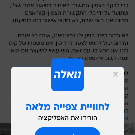
כדי לבקר בצפון. המשרד לאיחוד בסיאול אמר שצ'ו,
שתועד על ידי כלי התקשורת הצפון-קוריאנים
בפיונגיאנג ביום שבת, לא ביקש אישור כזה לנסיעתו.
לא ברור כיצד הגיע צ'ו לפיונגיאנג, אולם כל אזרח
הדרום יכול להגיע לצפון דרך סין, אם משטרו של קים
ג'ונג און חפץ בו. עם זאת, הוא עשוי להיעצר אם הוא
ינסה לשוב אי-פעם לארצו.
לקריאה נוספת:
טראמפ קיבל אפס ויתורים מקים, אבל תמונה
היסטורית שווה לו יותר מהכול
קוריאה הצפונית: הזמן לחידוש המו"מ עם ארה"ב
הולך ואוזל
דרום קוריאה: טראמפ וקים עשויים להיפגש לפסגה
שלישית