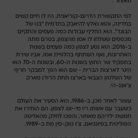
מאוחר".
לפי התקשורת הדרום-קוריאנית, היו לו חיים קשים
במדינה, והוא נאלץ להיאבק בתדמית "בנו של
הבוגד". הוא החליף עבודות כמה פעמים והתקיים
מכספים ששלחו לו אמו מהצפון, בטרם מתה
ב-2016. הוא נסע לצפון כמה פעמים בשנות
האחרונות, ואף השתתף בהלוויית אמו. אביו שירת
בתפקיד שר החוץ בשנות ה-60, ובשנות ה-70 הוא
היגר לארצות הברית - שם הוא הפך למבקר חריף
של השלטון הצבאי בארצו תחת הרודן פארק
צ'אנג-הי.
עשור לאחר מכן, ב-1986, הוא הסעיר את העולם
כשעבר עם אשתו ריו מי-יונג לצפון. הם הותירו את
חמשת ילדיהם מאחור, והפכו לחלק מהאליטה
הפוליטית בפיונגיאנג. צ'ו טוק-סין מת ב-1989.