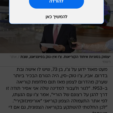
/
יעסוק בסוגיות איחוד הקוריאות. צ'ו אין-גוק בפיונגיאנג, שבת
אתר
רשמי
מעט מאוד ידוע על צ'ו, בן 73, שיש לו אישה ובת
בדרום. אביו, צ'ו טוק-סין, היה הגורם הבכיר ביותר
שערק מהדרום לצפון מאז תום מלחמת קוריאה
ב-1953. "לגור ולעבור למדינה שלה אני אסיר תודה זו
דרך להגן על רצונם של הוריי", אמר צ'ו עם הגעתו,
לפי אתר התעמולה הצפון קוריאני "אורימינזוקירי".
"לכן החלטתי להשתקע בקוריאה הצפונית, גם אם די