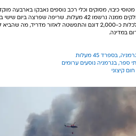
ת כבאים, מטוסי כיבוי, מסוקים וכלי רכב נוספים נאבקו בארבעה מוקד
מדורות במרכז ספרד ובצפונה, שבחלקים ממנה נרשמו 42 מעלות. שריפה שפרצה ביום ש
במרכז העיירה אלמורוקס, הספיקה לכלות כ-2,000 דונם והתפשטה לאזור מדריד, מה שהבי
ום במדינה.
, בספרד 45 מעלות
י ספר, בגרמניה נוסעים ערומים