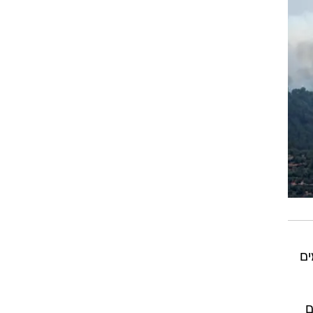
ם מים
ם