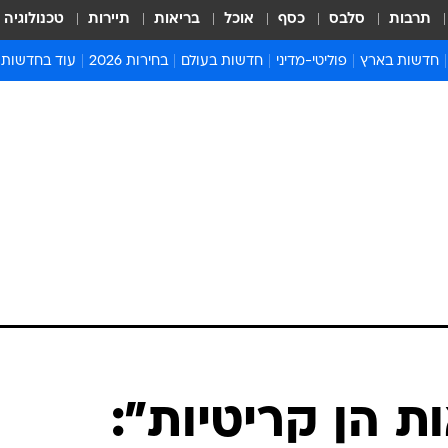
תרבות
סלבס
כסף
אוכל
בריאות
תיירות
טכנולוגיה
חדשות בארץ
פוליטי-מדיני
חדשות בעולם
בחירות 2026
עוד בחדשות
אירועים בארץ
פוליטיקה וממשל
המזרח התיכון
דעות ופרשנויו
חדשות פלילים ומשפט
יחסי חוץ
אירופה
סרי ושלזינגר
חינוך
אמריקה
פרויקטים מיוח
ישראלים בחו"ל
אסיה והפסיפיק
אסור לפספס
בריאות
אפריקה
מדע וסביבה
חברה ורווחה
הנחיות פיקוד 
ארכיון מדורים
זמני כניסת ש
לוח חופשות וח
לוח שנה
חדשות יהדות
 הן קריטיות":
חדשות המשפ