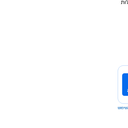
דינה, וייתכן ואף יעברו את ה-40 מעלות
שימוש