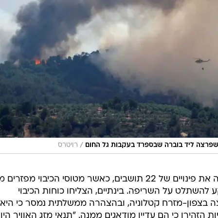
/
שפרצה ליד בוברה שבספרד בעקבות גל החום
רויטרס
שריפה נוספת ליד העיר טולדו, אילצה את פינויים של 22 תושבים, כאשר מטוסי הכיבוי מפזרי
להשתלט על השריפה. בינתיים, הצליחו כוחות הכיבוי
בצפון-מזרח קטלוניה, ובהצהרה ממשלתית נמסר כי היא
ת הזהירו כי הם עדיין מודאגים ממנה. "תנאי מזג האוויר היו