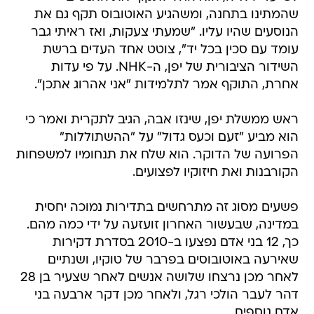
שהמתינו בתחנה, ומשהגיע האוטובוס תקף גם את
הנוסעים שהיו עליו. "שמעתי צעקות, ואז ראיתי גבר
עומד עם סכין בכל יד", צוטט אחד העדים ברשת
השידור הציבורית של יפן, ה-NHK. על פי עדות
אחרת, התוקף אמר לתלמידות "אני אהרוג אתכן".
ראש ממשלת יפן, שינזו אבה, הגיב לתקרית ואמר כי
הוא מביע "זעם וכעס גדול" על "ההשתוללות"
הפרועה של הדוקר. הוא שלח את תנחומיו למשפחות
הקורבנות ואת חיזוקיו לפצועים.
פשעים מסוג זה מתרחשים בתדירות נמוכה יחסית
במדינה, שבעשור האחרון זועזעה על ידי כמה מהם.
כך, 12 בני אדם נפצעו ב-2010 בסדרת דקירות
שאירעה באוטובוסים בפרבר של טוקיו, ושנתיים
לאחר מכן נרצחו שלושה אנשים לאחר שצעיר בן 28
דהר לעבר הולכי רגל, ולאחר מכן דקר ארבעה בני
אדם נוספים.