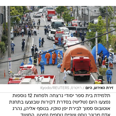
/
זירת האירוע, היום
רויטרס, Kyodo/REUTERS
תלמידת בית ספר יסודי נרצחה ולפחות 12 נוספות
נפצעו היום (שלישי) בסדרת דקירות שבוצעו בתחנת
אוטובוס סמוך לבירת יפן טוקיו. בנוסף אליהן, נהרג
אדם מבוגר נוסף ושניים נוספים נפצעו. החשוד