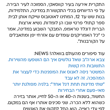
התקרית אירעה בעיר קווסאקי, הסמוכה לעיר הבירה.
על פי הדיווחים בכלי התקשורת במדינה, התלמידות,
בנות שש עד 12, המתינו לאוטובוס שייקח אותן לבית
ספר קתולי פרטי שבו הן לומדות. נשיא ארצות
הברית דונלד טראמפ, המבקר השבוע במדינה, אמר
כי "כל האמריקנים עומדים עם אזרחי יפן ומתאבלים
על הקורבנות".
עוד סיפורים מהעולם בוואלה! NEWS:
צבא ארה"ב שאל גולשים איך הם הושפעו מהשירות.
התשובות היו קשות
המשטר ניסה לאנוס את המפגינות כדי לעצור את
המהפכה. זה לא עבד
"שתי מדינות תחת דגל אחד": בלגיה מפולגת יותר
מאי-פעם אחרי הבחירות
החשוד, בשנות ה-40 או ה-50 לחייו, אותר בזירה
כשהוא ללא הכרה. שני סכינים אותרו אף הם במקום.
לפי עדי ראייה, הוא החל לתקוף את האנשים