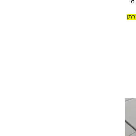
.
מי
רתן