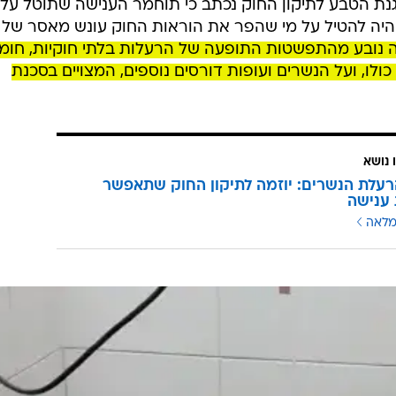
/
ף השבוע
אתר רשמי, דודו פילס רשות הטבע והגנים
ם בחברה להגנת הטבע לנקוט בצעדי ענישה מחמירים יותר
קון החוק לשמירה על חיות בר ומחר, עם שובה של הכנסת
על ההצעה.
 בציד. העונשים על מי שעובר על החוק הם שנה או שנתיים
ת הטבע לתיקון החוק נכתב כי תוחמר הענישה שתוטל על 
 יהיה להטיל על מי שהפר את הוראות החוק עונש מאסר של
נובע מהתפשטות התופעה של הרעלות בלתי חוקיות, חומ
ו, ועל הנשרים ועופות דורסים נוספים, המצויים בסכנת
 נושא
עלת הנשרים: יוזמה לתיקון החוק שתאפשר
ענישה