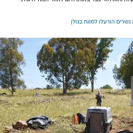
ם הפעם נובע מהעובדה שמותם של הנשרים מבשר כמעט
ת הגולן נשרים מקראיים. האזהרות כי היום הזה יגיע שבו ו
משמר הגבול עצר היום (ראשון) חשוד בהרעלת הנשרים, גבר בן 30 מטובא זנגרייה, והמשטרה
טבע והגנים עדכנה מוקדם יותר היום כי אחד הנשרים
 ונשלח לבית החולים לחיות בר בספארי, התאושש ונמצא ב
טבע בימים הקרובים", מסרו ברשות. בנוגע לנשר נוסף, שנ
ה והוא חזר כבר באותו היום לאזור המחייה שלו.
נשרים הורעלו למוות בגולן