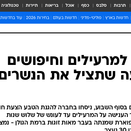
תרבות
סלבס
כסף
אוכל
בריאות
תיירות
טכנולוגיה
חדשות בארץ
פוליטי-מדיני
חדשות בעולם
בחירות 2026
עוד בחדשות
אירועים בארץ
פוליטיקה וממשל
המזרח התיכון
דעות ופרשנויו
חדשות פלילים ומשפט
יחסי חוץ
אירופה
סרי ושלזינגר
חינוך
אמריקה
פרויקטים מיוח
ישראלים בחו"ל
אסיה והפסיפיק
אסור לפספס
בריאות
אפריקה
מדע וסביבה
חברה ורווחה
הנחיות פיקוד 
ארכיון מדורים
זמני כניסת ש
לוח חופשות וח
לוח שנה
חדשות יהדות
 למרעילים וחיפושים
חדשות המשפ