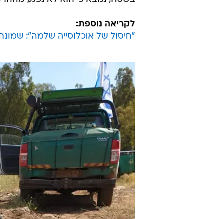
מזה שהתרחש ביום שישי. הרעש שק
בוודאות על הפרק המפואר בו חיו ברמ
- אך ההרעלות נמשכו.
תבקש מחר את הארכת מעצרו. רשות ה
שהורעלו, שקיבל טיפול חירום בשטח
טוב מאוד. "הנשר צפוי לחזור חזרה ל
בשטח, נמצא כי הוא לא נפגע מההרעל
לקריאה נוספת:
"חיסול של אוכלוסייה שלמה": שמונה 