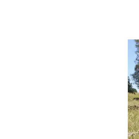
עלו
מצב
בדק