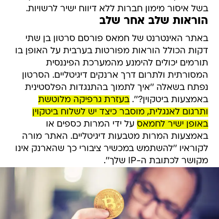
בשל איסור מימון חברות ללא דיווח ישיר לרשויות.
הוראות שלב אחר שלב
באתר האינטרנט של חמאס פורסם סרטון בן שתי
דקות הכולל הוראות מפורטות בערבית על האופן בו
תורמים יכולים להימנע מהמערכת הפיננסית
המסורתית ולתרום דרך ארנקים דיגיטליים. הסרטון
נפתח בשאלה ''איך לתמוך בהתנגדות הפלסטינית
באמצעות ביטקוין?''.
בעזרת גרפיקה מלוטשת
ותרגום לאנגלית, מוסבר כיצד יש לשלוח ביטקוין
באופן ישיר לחמאס
על ידי המרות כספים או
באמצעות המרות מטבעות דיגיטליים. האתר מורה
לקוראיו ''להשתמש במכשיר ציבורי כך שהארנק אינו
מקושר לכתובת ה-IP שלך''.