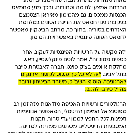
מאות מנהרות מתחת לגבול עזה-מצרים ומנע
הברחת אמצעי לחימה וסחורות, ובכך מנע מחמאס
הכנסות ממכסים. גם מהמימון מאיראן הצטמצם
בעקבות גינוי חמאס את הריגת הסונים במלחמת
האזרחים בסוריה. בתוך כך, מרחב הביטקוין מאפשר
לחמאס הפוגה פיננסית באפשרויות המימון.
''זה מקשה על הרשויות הפיננסיות לעקוב אחר
כספים מסוג זה'', אמר לוטם פינקלשטיין, ראש
מחלקת איומים בצ'ק פוינט, חברה לאבטחת סייבר
בתל אביב.
''זה לא כל כך פשוט לקשור ארנקים
לארגונים'', הוסיף. השב''כ, משרד הביטחון ודובר
צה''ל סירבו להגיב.
הרגולטורים ורשויות האכיפה מודאגות מזה זמן רב
מפוטנציאל המימון הדיגיטלי, המאפשר אנונימיות
וזמינות לכל החפץ לממן יעדי טרור. תקנות
המטבעות הדיגיטליים משתנים ממדינה למדינה.