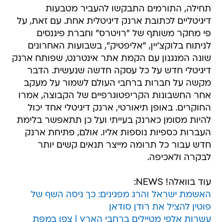
תחילה, התורמים התבקשו להעביר מטבעות
דיגיטליים לכתובת ארנק דיגיטלית אחת. עם זאת, על
פי מחקר משותף של "רויטרס" וחברת פיננסים
לניתוח בלוקצ'יין, "אליפטיק", בשבועות האחרונים
שונה המנגנון עם הקמת אתר אינטרנט, שפותח ארנק
דיגיטלי חדש על כל עסקה חדשה שנעשית. הדבר
מקשה על חברות ברחבי העולם לשמור על מעקב
אחר החשבונות הקריפטוגרפיים של הקבוצה, אמרו
החוקרים. באופן תיאורטי, ארנק דיגיטלי אחד יכול
להיות מסומן כארנק בעייתי ועל כן תתאפשר בלימת
העברות כספיות נוספות אליו. אולם, פתיחת ארנק
חדש עבור כל תרומה מייצר תנאים קשים יותר
לבקרה ולאכיפה.
עוד בוואלה! NEWS:
האשמת ישראל והרג מפגינים: כך ניסה השף של
פוטין להציל את רודן סודאן
עשרות אלפי מטיילים ברחבי הארץ | צפו במפת