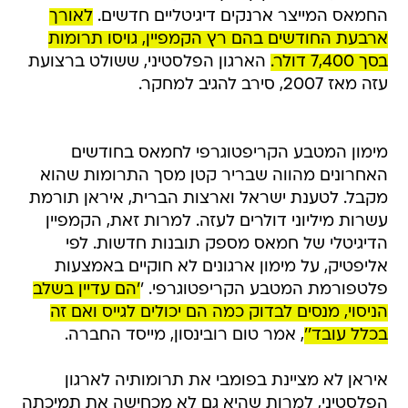
החמאס המייצר ארנקים דיגיטליים חדשים.
לאורך
ארבעת החודשים בהם רץ הקמפיין, גויסו תרומות
בסך 7,400 דולר.
הארגון הפלסטיני, ששולט ברצועת
עזה מאז 2007, סירב להגיב למחקר.
מימון המטבע הקריפטוגרפי לחמאס בחודשים
האחרונים מהווה שבריר קטן מסך התרומות שהוא
מקבל. לטענת ישראל וארצות הברית, איראן תורמת
עשרות מיליוני דולרים לעזה. למרות זאת, הקמפיין
הדיגיטלי של חמאס מספק תובנות חדשות. לפי
אליפטיק, על מימון ארגונים לא חוקיים באמצעות
פלטפורמת המטבע הקריפטוגרפי. '
'הם עדיין בשלב
הניסוי, מנסים לבדוק כמה הם יכולים לגייס ואם זה
בכלל עובד''
, אמר טום רובינסון, מייסד החברה.
איראן לא מציינת בפומבי את תרומותיה לארגון
הפלסטיני, למרות שהיא גם לא מכחישה את תמיכתה